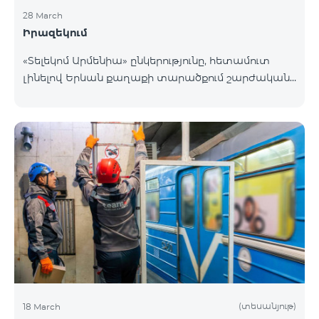
28 March
Իրազեկում
«Տելեկոմ Արմենիա» ընկերությունը, հետամուտ
լինելով Երևան քաղաքի տարածքում շարժական
բջջային կապի ծածկույթի որակի բարձրացման
շարունակական գործընթացին, նախատեսում է
տեղակայել հենասյունային տիպի կայմ Երևան
քաղաքի Նոր-Նորք վարչական շրջանի
Բագրևանդ փողոցի Ինժեներական թաղամասին
հարող հատվածում։ Տեղակայվող շարժական
կապի կայանի էսքիզային նախագծին կարող եք
ծանոթանալ այստեղ։ Հարցերի դեպքում խնդրում
ենք զանգահարել «Տելեկոմ Արմենիա»
ընկերության +374-10-410410 հեռխոսահամար
(տեսանյութ)
18 March