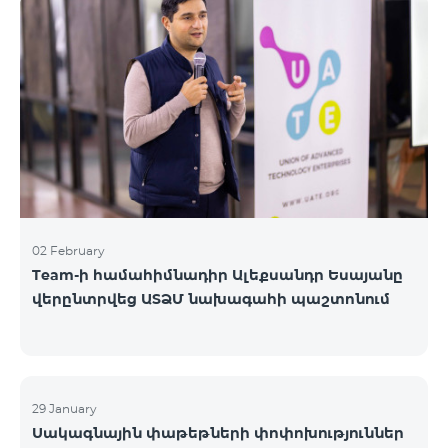
«Բիզնես VIP Շփում», «Բիզնես Շփում», «Բիզնես
ցանց», «Բիզնես-ակտիվ», «Էքսկլյուզիվ Բիզնես»,
«Լավագույն գործընկեր»
02 February
Team-ի համահիմնադիր Ալեքսանդր Եսայանը
վերընտրվեց ԱՏՁՄ նախագահի պաշտոնում
29 January
Սակագնային փաթեթների փոփոխություններ