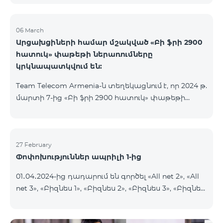
06 March
Արցախցիների համար մշակված «Բի ֆրի 2900
հատուկ» փաթեթի ներառումները
կրկնապատկվում են:
Team Telecom Armenia-ն տեղեկացնում է, որ 2024 թ.
մարտի 7-ից «Բի ֆրի 2900 հատուկ» փաթեթի
ներառումները կրկնապատկվում են։ Այսուհետ այս
հատուկ փաթեթից օգտվելիս բաժանորդները
յուրաքանչյուր ամիս կստանան 20ԳԲ ինտերնետ,
900 րոպե և 600 SMS, նախկին՝ 10 ԳԲ ինտերնետի,
27 February
Փոփոխություններ ապրիլի 1-ից
450 րոպեի և 300 SMS-ի փոխարեն:
Բաժանորդային վճարի արտոնյալ պայմանների
01․04․2024-ից դադարում են գործել «All net 2», «All
ժամկետը չի փոխվում։ «Բի ֆրի 2900 հատուկ»
net 3», «Բիզնես 1», «Բիզնես 2», «Բիզնես 3», «Բիզնես
սակագնային փաթեթը ներառում է նաև WhatsApp,
5», «Թիմ բիզնես 2», «Թիմ բիզնես 3», «VIP Բիզնես-
Viber, Telegram, Facebook և այլ
ակտիվ», «VIP Բիզնես-ակտիվ Բարեկամ-Ընկեր»,
ամենապահանջված հավելվածներից անսա