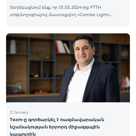
Տեղեկացնում ենք, որ 01․03․2024-ից FTTH
տեխնոլոգիայով մատուցվող «Combo Light»
սակագնային փաթեթը կդադարի գործել և
ավտոմատ կերպով կփոխարինվի «Cosmo 2
Մարզային 6900» սակագնային փաթեթով։ Այլ
սակագնային փաթեթի անցում կատարելու
համար կարող եք մոտենալ վաճառքի և
սպասարկման գրասենյակներ:
12 January
Team-ը գործարկել է ռազմավարական
նշանակության երրորդ միջազգային
կապուղին