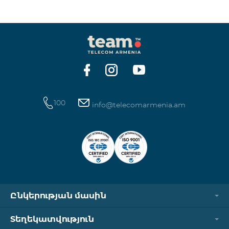
ինտերնետի և SMS ծառայությունների
հասանելիությունը վերականգնվում է ավտոմատ
կերպով։ Խնդրում ենք ուշադրություն դարձնել, որ
Captcha հղումն աշխատում է միայն
համապատասխան օպերատորի բջջային
ցանցին միացված լինելու դեպքում։ Wi-Fi-ը և VPN-
ը պետք է անջատված լինեն, հակառակ դեպքում
նույնականացումը չի կատարվի։ Այս
100
info@telecomarmenia.am
Ընկերության մասին
Տեղեկատվություն