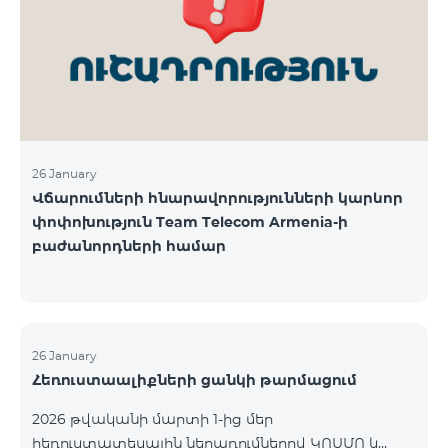
վճարահաշվարկային ընկերությունների կողմից
Team Telecom Armenia-ին առաջարկված
պայմանները ենթադրում էին ծառայությունների
համար էապես ավելի բարձր սակագներ, քան այ
26 January
Վճարումների հնարավորությունների կարևոր
փոփոխություն Team Telecom Armenia-ի
բաժանորդների համար
26 January
Հեռուստաալիքների ցանկի թարմացում
2026 թվականի մարտի 1-ից մեր
հեռուստատեսային ներառումներով ԿՈՍՄՈ և