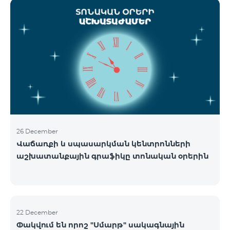
ցանցի շահագործումը: Ցանցի անջատումը տեղի
կունենա փուլային տարբերակով: Առաջին փուլով
ցանցը կանջատվի Տավուշի և Լոռու մարզերում՝
2026թ.-ի հունվարի 15-ից: Ծառայությունների
անխափան հասանելությունն ապահովելու
նպատակով շարունակում է գործել հատուկ
առաջարկ, որը հնարավորություն է ընձեռում ձեռք
բերել նոր տեխնոլոգիաներով աշխատող բջջային
հեռախոսնե
26 December
Վաճառքի և սպասարկման կենտրոնների
աշխատանքային գրաֆիկը տոնական օրերին
22 December
Փակվում են որոշ "Սմարթ" սակագնային