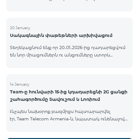
ԿՈՄԲՈ ծառայությունների փաթեթների ալիքների
ցանկում տեղի կունենան փոփոխություններ,
համաձայն որոնց՝ տարածաշրջանային
մուլտիպլեքս հեռուստաալիքները հասանելի
20 January
Սակագնային փաթեթների արխիվացում
կլինեն միայն այն մարզերում, որտեղ դրանց
ցուցադրումը պարտադիր է՝ ըստ կարգավորող
Տեղեկացնում ենք որ 20․01․2026-ից դադարեցվում
մարմինների պահանջների։ Այս փոփոխությունը
են նոր միացումներն ու անցումները ստորև
իրականացվում է հեռուստատեսային հարթակի
ներկայացված ծառայությունների փաթեթներին։
տեխնիկական պարամետրերի թարմացման
ԿՈՄԲՈ 2 Max ԿՈՄԲՈ 2 Plus ԿՈՄԲՈ 2 TV ԿՈՄԲՈ 4
շրջանակներում և համապատասխանում է
Basic 8990 ԿՈՄԲՈ 4 Plus 10990 ԿՈՄԲՈ 4 Max 13990
տեղական հեռարձակման նորմերին։ Ալիքների
14 January
ցանկը ըստ մարզեր
Team-ը հունվարի 15-ից կդադարեցնի 2G ցանցի
շահագործումը Տավուշում և Լոռիում
Ւնչպես նախօրոք բազմիցս հայտարարվել
էր, Team Telecom Armenia-ն, նպատակ ունենալով
էապես բարձրացնել կապի որակը և թվային
միջավայրի անվտանգությունը, կդադարեցնի 2G