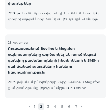
փաթեթներ
2026 թ․ հունվարի 22-ից տեղի կունենան հետևյալ
փոփոխությունները՝ Կանխավճարային «Սմարթ
5500» սակագնային փաթեթը կդադարի գործել, և
բաժանորդների հեռախոսահամարները
կտեղափոխվեն «BeFree 5000 unlimit»
սակագնային փաթեթին, որի շրջանակներում
28 November
Ռուսաստանում Beeline և Megafon
կստանան անսահմանափակ ինտերնետ, 2000
օպերատորները գործարկել են ռոումինգում
րոպե դեպի ՀՀ բոլոր ցանցեր, ԱՄՆ, Կանադա, ՌԴ
գտնվող բաժանորդների ինտերնետի և SMS-ի
Beeline և Tele2 ցանցեր, 500 SMS, 200 ՄԲ
սահմանափակումները հանելու
ռոումինգում, 60 TV ալիք։ «BeFree 5000 unlimit»
հնարավորություն։
սակագնային փաթեթի ամսավճարը կազմում է
5000 դրամ։ Կանխավճարային «Սմարթ 7500»
2025 թվականի նոյեմբերի 18-ից Beeline և Megafon
սակագնային փաթեթը կդադարի գ
ցանցում գրանցվելուց անմիջապես հետո
բաժանորդները ստանում են SMS
հաղորդագրություն՝ հղումով Captcha ստուգման
էջին։ Ստուգումը հաջողությամբ անցնելուց հետո
1
2
3
4
5
6
7