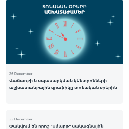
ցանցի շահագործումը: Ցանցի անջատումը տեղի
կունենա փուլային տարբերակով: Առաջին փուլով
ցանցը կանջատվի Տավուշի և Լոռու մարզերում՝
2026թ.-ի հունվարի 15-ից: Ծառայությունների
անխափան հասանելությունն ապահովելու
նպատակով շարունակում է գործել հատուկ
առաջարկ, որը հնարավորություն է ընձեռում ձեռք
բերել նոր տեխնոլոգիաներով աշխատող բջջային
հեռախոսնե
26 December
Վաճառքի և սպասարկման կենտրոնների
աշխատանքային գրաֆիկը տոնական օրերին
22 December
Փակվում են որոշ "Սմարթ" սակագնային