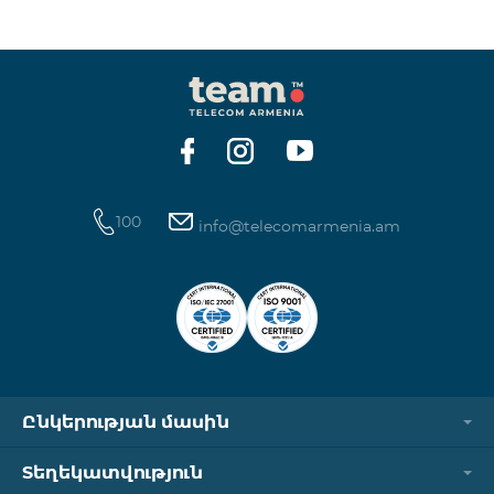
ինտերնետի և SMS ծառայությունների
հասանելիությունը վերականգնվում է ավտոմատ
կերպով։ Խնդրում ենք ուշադրություն դարձնել, որ
Captcha հղումն աշխատում է միայն
համապատասխան օպերատորի բջջային
ցանցին միացված լինելու դեպքում։ Wi-Fi-ը և VPN-
ը պետք է անջատված լինեն, հակառակ դեպքում
նույնականացումը չի կատարվի։ Այս
100
info@telecomarmenia.am
Ընկերության մասին
Տեղեկատվություն