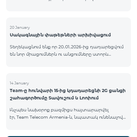
ԿՈՄԲՈ ծառայությունների փաթեթների ալիքների
ցանկում տեղի կունենան փոփոխություններ,
համաձայն որոնց՝ տարածաշրջանային
մուլտիպլեքս հեռուստաալիքները հասանելի
20 January
Սակագնային փաթեթների արխիվացում
կլինեն միայն այն մարզերում, որտեղ դրանց
ցուցադրումը պարտադիր է՝ ըստ կարգավորող
Տեղեկացնում ենք որ 20․01․2026-ից դադարեցվում
մարմինների պահանջների։ Այս փոփոխությունը
են նոր միացումներն ու անցումները ստորև
իրականացվում է հեռուստատեսային հարթակի
ներկայացված ծառայությունների փաթեթներին։
տեխնիկական պարամետրերի թարմացման
ԿՈՄԲՈ 2 Max ԿՈՄԲՈ 2 Plus ԿՈՄԲՈ 2 TV ԿՈՄԲՈ 4
շրջանակներում և համապատասխանում է
Basic 8990 ԿՈՄԲՈ 4 Plus 10990 ԿՈՄԲՈ 4 Max 13990
տեղական հեռարձակման նորմերին։ Ալիքների
14 January
ցանկը ըստ մարզեր
Team-ը հունվարի 15-ից կդադարեցնի 2G ցանցի
շահագործումը Տավուշում և Լոռիում
Ւնչպես նախօրոք բազմիցս հայտարարվել
էր, Team Telecom Armenia-ն, նպատակ ունենալով
էապես բարձրացնել կապի որակը և թվային
միջավայրի անվտանգությունը, կդադարեցնի 2G