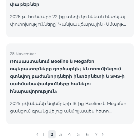
փաթեթներ
2026 թ․ հունվարի 22-ից տեղի կունենան հետևյալ
փոփոխությունները՝ Կանխավճարային «Սմարթ
5500» սակագնային փաթեթը կդադարի գործել, և
բաժանորդների հեռախոսահամարները
կտեղափոխվեն «BeFree 5000 unlimit»
սակագնային փաթեթին, որի շրջանակներում
28 November
Ռուսաստանում Beeline և Megafon
կստանան անսահմանափակ ինտերնետ, 2000
օպերատորները գործարկել են ռոումինգում
րոպե դեպի ՀՀ բոլոր ցանցեր, ԱՄՆ, Կանադա, ՌԴ
գտնվող բաժանորդների ինտերնետի և SMS-ի
Beeline և Tele2 ցանցեր, 500 SMS, 200 ՄԲ
սահմանափակումները հանելու
ռոումինգում, 60 TV ալիք։ «BeFree 5000 unlimit»
հնարավորություն։
սակագնային փաթեթի ամսավճարը կազմում է
5000 դրամ։ Կանխավճարային «Սմարթ 7500»
2025 թվականի նոյեմբերի 18-ից Beeline և Megafon
սակագնային փաթեթը կդադարի գ
ցանցում գրանցվելուց անմիջապես հետո
բաժանորդները ստանում են SMS
հաղորդագրություն՝ հղումով Captcha ստուգման
էջին։ Ստուգումը հաջողությամբ անցնելուց հետո
1
2
3
4
5
6
7