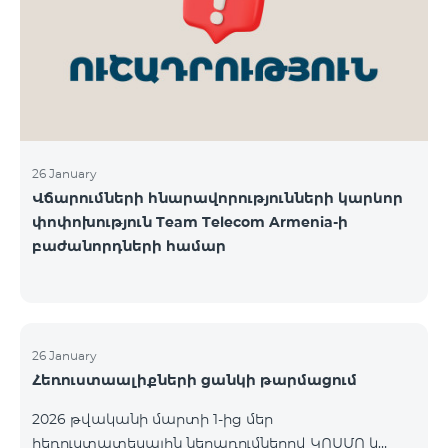
վճարահաշվարկային ընկերությունների կողմից
Team Telecom Armenia-ին առաջարկված
պայմանները ենթադրում էին ծառայությունների
համար էապես ավելի բարձր սակագներ, քան այ
26 January
Վճարումների հնարավորությունների կարևոր
փոփոխություն Team Telecom Armenia-ի
բաժանորդների համար
26 January
Հեռուստաալիքների ցանկի թարմացում
2026 թվականի մարտի 1-ից մեր
հեռուստատեսային ներառումներով ԿՈՍՄՈ և