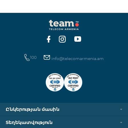
ինտերնետի և SMS ծառայությունների
հասանելիությունը վերականգնվում է ավտոմատ
կերպով։ Խնդրում ենք ուշադրություն դարձնել, որ
Captcha հղումն աշխատում է միայն
համապատասխան օպերատորի բջջային
ցանցին միացված լինելու դեպքում։ Wi-Fi-ը և VPN-
ը պետք է անջատված լինեն, հակառակ դեպքում
նույնականացումը չի կատարվի։ Այս
100
info@telecomarmenia.am
Ընկերության մասին
Տեղեկատվություն