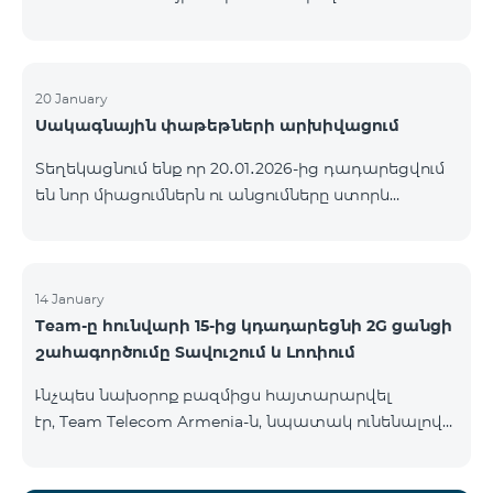
ԿՈՄԲՈ ծառայությունների փաթեթների ալիքների
ցանկում տեղի կունենան փոփոխություններ,
համաձայն որոնց՝ տարածաշրջանային
մուլտիպլեքս հեռուստաալիքները հասանելի
20 January
Սակագնային փաթեթների արխիվացում
կլինեն միայն այն մարզերում, որտեղ դրանց
ցուցադրումը պարտադիր է՝ ըստ կարգավորող
Տեղեկացնում ենք որ 20․01․2026-ից դադարեցվում
մարմինների պահանջների։ Այս փոփոխությունը
են նոր միացումներն ու անցումները ստորև
իրականացվում է հեռուստատեսային հարթակի
ներկայացված ծառայությունների փաթեթներին։
տեխնիկական պարամետրերի թարմացման
ԿՈՄԲՈ 2 Max ԿՈՄԲՈ 2 Plus ԿՈՄԲՈ 2 TV ԿՈՄԲՈ 4
շրջանակներում և համապատասխանում է
Basic 8990 ԿՈՄԲՈ 4 Plus 10990 ԿՈՄԲՈ 4 Max 13990
տեղական հեռարձակման նորմերին։ Ալիքների
14 January
ցանկը ըստ մարզեր
Team-ը հունվարի 15-ից կդադարեցնի 2G ցանցի
շահագործումը Տավուշում և Լոռիում
Ւնչպես նախօրոք բազմիցս հայտարարվել
էր, Team Telecom Armenia-ն, նպատակ ունենալով
էապես բարձրացնել կապի որակը և թվային
միջավայրի անվտանգությունը, կդադարեցնի 2G