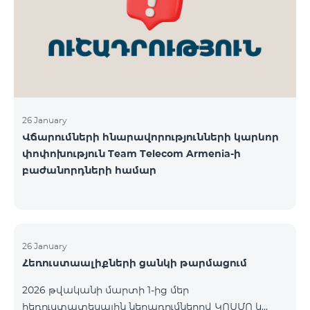
վճարահաշվարկային ընկերությունների կողմից
Team Telecom Armenia-ին առաջարկված
պայմանները ենթադրում էին ծառայությունների
համար էապես ավելի բարձր սակագներ, քան այ
26 January
Վճարումների հնարավորությունների կարևոր
փոփոխություն Team Telecom Armenia-ի
բաժանորդների համար
26 January
Հեռուստաալիքների ցանկի թարմացում
2026 թվականի մարտի 1-ից մեր
հեռուստատեսային ներառումներով ԿՈՍՄՈ և