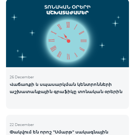
ցանցի շահագործումը: Ցանցի անջատումը տեղի
կունենա փուլային տարբերակով: Առաջին փուլով
ցանցը կանջատվի Տավուշի և Լոռու մարզերում՝
2026թ.-ի հունվարի 15-ից: Ծառայությունների
անխափան հասանելությունն ապահովելու
նպատակով շարունակում է գործել հատուկ
առաջարկ, որը հնարավորություն է ընձեռում ձեռք
բերել նոր տեխնոլոգիաներով աշխատող բջջային
հեռախոսնե
26 December
Վաճառքի և սպասարկման կենտրոնների
աշխատանքային գրաֆիկը տոնական օրերին
22 December
Փակվում են որոշ "Սմարթ" սակագնային