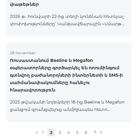
փաթեթներ
2026 թ․ հունվարի 22-ից տեղի կունենան հետևյալ
փոփոխությունները՝ Կանխավճարային «Սմարթ
5500» սակագնային փաթեթը կդադարի գործել, և
բաժանորդների հեռախոսահամարները
կտեղափոխվեն «BeFree 5000 unlimit»
սակագնային փաթեթին, որի շրջանակներում
28 November
Ռուսաստանում Beeline և Megafon
կստանան անսահմանափակ ինտերնետ, 2000
օպերատորները գործարկել են ռոումինգում
րոպե դեպի ՀՀ բոլոր ցանցեր, ԱՄՆ, Կանադա, ՌԴ
գտնվող բաժանորդների ինտերնետի և SMS-ի
Beeline և Tele2 ցանցեր, 500 SMS, 200 ՄԲ
սահմանափակումները հանելու
ռոումինգում, 60 TV ալիք։ «BeFree 5000 unlimit»
հնարավորություն։
սակագնային փաթեթի ամսավճարը կազմում է
5000 դրամ։ Կանխավճարային «Սմարթ 7500»
2025 թվականի նոյեմբերի 18-ից Beeline և Megafon
սակագնային փաթեթը կդադարի գ
ցանցում գրանցվելուց անմիջապես հետո
բաժանորդները ստանում են SMS
հաղորդագրություն՝ հղումով Captcha ստուգման
էջին։ Ստուգումը հաջողությամբ անցնելուց հետո
1
2
3
4
5
6
7