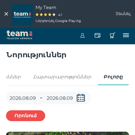
My Team
Տեսնել
4.1
Ներբեռնել Google Play-ից
Նորություններ
թյուններ
Հայտարարություններ
Բոլորը
Որոնում