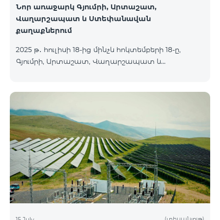
Նոր առաջարկ Գյումրի, Արտաշատ,
Վաղարշապատ և Ստեփանավան
քաղաքներում
2025 թ․ հուլիսի 18-ից մինչև հոկտեմբերի 18-ը,
Գյումրի, Արտաշատ, Վաղարշապատ և
Ստեփանավան քաղաքների բնակիչների համար
հասանելի են ԿՈՍՄՈ 2 6900, ԿՈՍՄՈ 3 7400 և
ԿՈՍՄՈ 4 9900 մարզային փաթեթները` 50%
զեղչով առաջին 6 ամիսների համար, 12 ամիս
բաժանորդագրության դեպքում․ Անվանում
Հիմնական արժեք Զեղչված արժեք 1-6 ամիսների
համար ԿՈՍՄՈ 2 6900 Մարզային 6900 3450
ԿՈՍՄՈ 3 7400 Մարզային 7400 3700 ԿՈՍՄՈ 4 9900
Մարզային 9900 4950
(տեսանյութ)
15 July