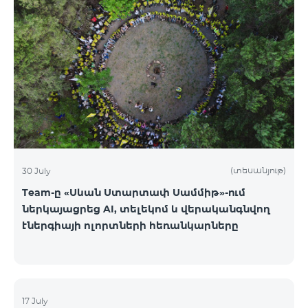
(տեսանյութ)
30 July
Team-ը «Սևան Ստարտափ Սամմիթ»-ում
ներկայացրեց AI, տելեկոմ և վերականգնվող
էներգիայի ոլորտների հեռանկարները
17 July