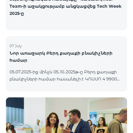
Team-ի աջակցությամբ անցկացվեց Tech Week
2025-ը
07 July
Նոր առաջարկ Բերդ քաղաքի բնակիչների
համար
05.07.2025-ից մինչև 05․10․2025թ-ը Բերդ քաղաքի
բնակիչների համար հասանելի է ԿՈՍՄՈ 4 9900
փաթեթը՝ 3 ամիս անվճար պայմանով։
Պայմանագիրը կնքվում է 12 ամիս ժամկետով,
վաղաժամ դադարեցման դեպքում կիրառվում է
տուգանք։ ԿՈՍՄՈ սակագնային փաթեթների
ներառումներին մանրամասն ծանոթանալու
համար կարող եք անցնել հետևյալ
հղմամբ՝ telecomarmenia.am/cosmo