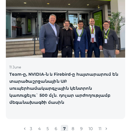
ստորև ներկայացված աղյուսակի․ Հին
սակագնային փաթեթ Նոր սակագնային փաթեթ
Բիզնես 2000 PRO 1900 Բիզնես 3000 Pro Special 1
Բիզնես 5000 PRO 5200 Բիզնես 7000 Pro Special 3
11 June
Team-ը, NVIDIA-ն և Firebird-ը հայտարարում են
տարածաշրջանային ԱԲ
սուպերհամակարգչային կենտրոն
կառուցելու` 500 մլն․ դոլար արժողությամբ
մեգանախագծի մասին
3
4
5
6
7
8
9
10
11