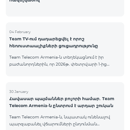
հավելվածով
04 February
Team TV-ում դադարեցվել է որոշ
հեռուստաալիքների ցուցադրությունը
Team Telecom Armenia-ն տեղեկացնում է իր
բաժանորդներին, որ 2026թ. փետրվարի 1-ից
անհասանելի է ստորև ներկայացված
հեռուստաալիքների ցուցադրությունը. Дом Кино
Дом Кино Премиум Время: далекое и близкое
Поехали Amedia 1 HD Amedia 2 HD Amedia Premium
30 January
Հավասար պայմաններ բոլորի համար․ Team
HD Amedia Hit Первый Канал (ОРТ) «Первый
Telecom Armenia-ն ընտրում է արդար շուկան
канал» հեռուստաալիքի ցուցադրությունը
շարունակվում է միայն ֆիքսված բաժանորդների
Team Telecom Armenia-ն, նպատակ ունենալով
համար՝ Երևանի տարածքում (catch-up-ի
պարզաբանել վճարումների ընդունման
հնարավորությունը ևս հասանելի չէ):