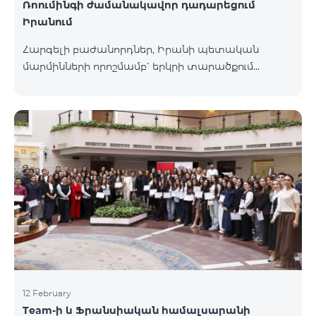
Ռոումինգի ժամանակավոր դադարեցում
Իրանում
Հարգելի բաժանորդներ, Իրանի պետական
մարմինների որոշմամբ՝ երկրի տարածքում
գործող բոլոր օպերատորների կողմից ռոումինգ
ծառայությունները ժամանակավորապես
դադարեցվել են։ Իրադարձությունների
վերաբերյալ լրացուցիչ տեղեկատվություն
կտրամադրվի իրավիճակի փոփոխության
դեպքում։ Շնորհակալություն ըմբռնման համար։
12 February
Team-ի և Ֆրանսիական համալսարանի