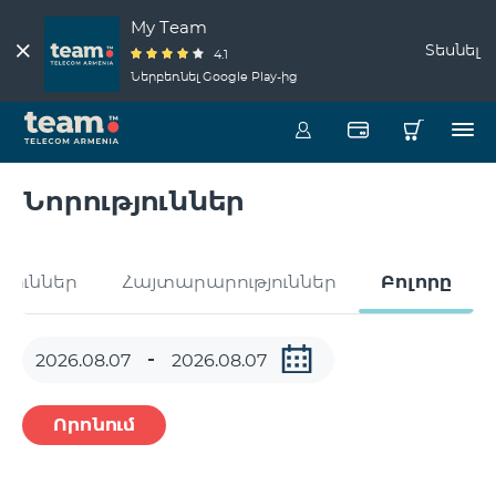
My Team
Տեսնել
4.1
Ներբեռնել Google Play-ից
Նորություններ
թյուններ
Հայտարարություններ
Բոլորը
Որոնում