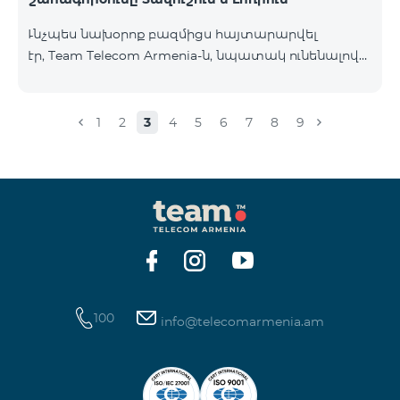
Ւնչպես նախօրոք բազմիցս հայտարարվել
էր, Team Telecom Armenia-ն, նպատակ ունենալով
էապես բարձրացնել կապի որակը և թվային
միջավայրի անվտանգությունը, կդադարեցնի 2G
ցանցի շահագործումը: Ցանցի անջատումը տեղի
1
2
3
4
5
6
7
8
9
կունենա փուլային տարբերակով: Առաջին փուլով
ցանցը կանջատվի Տավուշի և Լոռու մարզերում՝
2026թ.-ի հունվարի 15-ից: Ծառայությունների
անխափան հասանելությունն ապահովելու
նպատակով շարունակում է գործել հատուկ
առաջարկ, որը հնարավորություն է ընձեռում ձեռք
բերել նոր տեխնոլոգիաներով աշխատող բջջային
հեռախոսնե
100
info@telecomarmenia.am