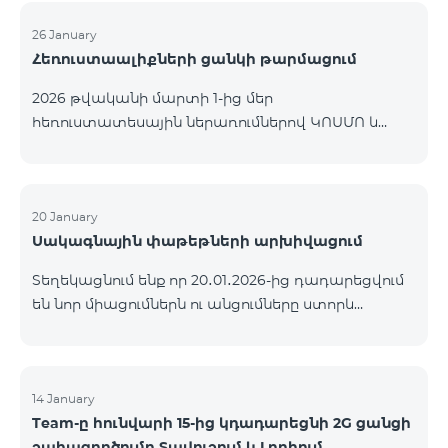
26 January
Հեռուստաալիքների ցանկի թարմացում
2026 թվականի մարտի 1-ից մեր
հեռուստատեսային ներառումներով ԿՈՍՄՈ և
ԿՈՄԲՈ ծառայությունների փաթեթների ալիքների
ցանկում տեղի կունենան փոփոխություններ,
համաձայն որոնց՝ տարածաշրջանային
մուլտիպլեքս հեռուստաալիքները հասանելի
20 January
Սակագնային փաթեթների արխիվացում
կլինեն միայն այն մարզերում, որտեղ դրանց
ցուցադրումը պարտադիր է՝ ըստ կարգավորող
Տեղեկացնում ենք որ 20․01․2026-ից դադարեցվում
մարմինների պահանջների։ Այս փոփոխությունը
են նոր միացումներն ու անցումները ստորև
իրականացվում է հեռուստատեսային հարթակի
ներկայացված ծառայությունների փաթեթներին։
տեխնիկական պարամետրերի թարմացման
ԿՈՄԲՈ 2 Max ԿՈՄԲՈ 2 Plus ԿՈՄԲՈ 2 TV ԿՈՄԲՈ 4
շրջանակներում և համապատասխանում է
Basic 8990 ԿՈՄԲՈ 4 Plus 10990 ԿՈՄԲՈ 4 Max 13990
տեղական հեռարձակման նորմերին։ Ալիքների
14 January
ցանկը ըստ մարզեր
Team-ը հունվարի 15-ից կդադարեցնի 2G ցանցի
շահագործումը Տավուշում և Լոռիում