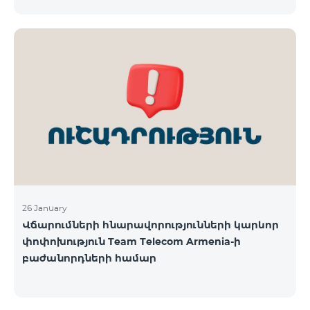
փոփոխությունների վերաբերյալ մամուլում
Ընկերությունը հայցում է բաժանորդների ներո
շրջանառվող որոշ մեկնաբանություններն ու
գնահատականները և անդրադառնալով
հանրությանը հուզող մի շարք հարցերի,
տեղեկացնում է. «Ֆասթ Շիֆթ» ՍՊԸ, «Իդրամ»
ՍՊԸ, «Իզի փեյ» ՍՊԸ և «Թել-Սել» ԲԲԸ
վճարահաշվարկային ընկերությունների կողմից
Team Telecom Armenia-ին առաջարկված
պայմանները ենթադրում էին ծառայությունների
համար էապես ավելի բարձր սակագներ, քան այ
26 January
Վճարումների հնարավորությունների կարևոր
փոփոխություն Team Telecom Armenia-ի
բաժանորդների համար