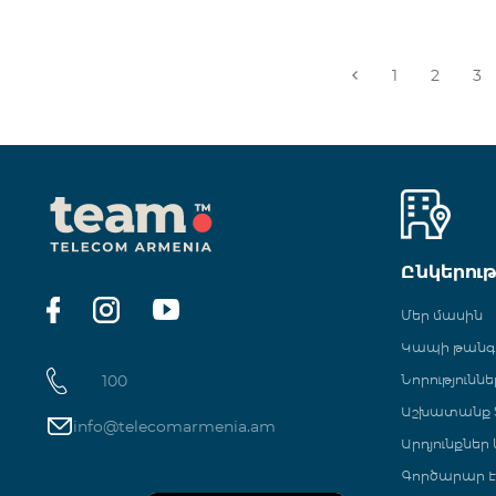
1
2
3
Ընկերու
Մեր մասին
Կապի թան
100
Նորություննե
Աշխատանք Տ
info@telecomarmenia.am
Արդյունքներ
Գործարար Է