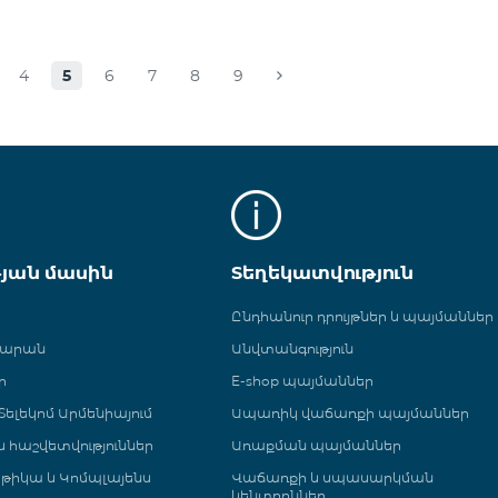
4
5
6
7
8
9
թյան մասին
Տեղեկատվություն
Ընդհանուր դրույթներ և պայմաններ
գարան
Անվտանգություն
ր
E-shop պայմաններ
ելեկոմ Արմենիայում
Ապառիկ վաճառքի պայմաններ
 և հաշվետվություններ
Առաքման պայմաններ
թիկա և Կոմպլայենս
Վաճառքի և սպասարկման
կենտրոններ