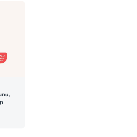
խոս,
ր