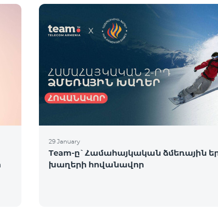
29 January
Team-ը`Համահայկական ձմեռային ե
ի
խաղերի հովանավոր