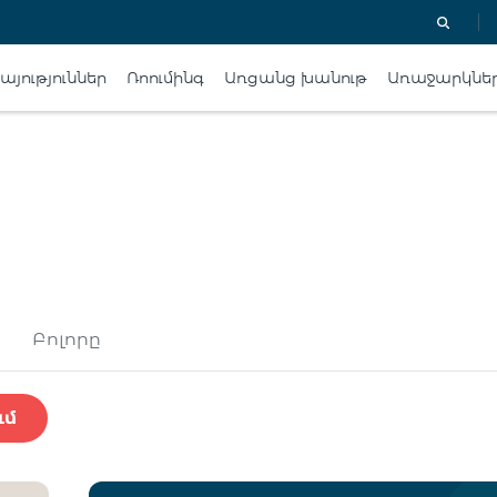
յություններ
Ռոումինգ
Առցանց խանութ
Առաջարկնե
Բոլորը
ւմ