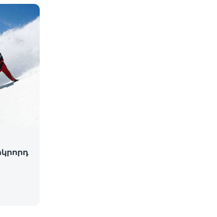
րկրորդ