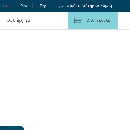
Հայ
Рус
Eng
Անձնական գրասենյակ
ր
Օգնություն
Վճարումներ