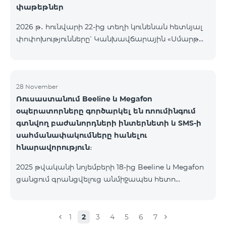
փաթեթներ
2026 թ․ հունվարի 22-ից տեղի կունենան հետևյալ
փոփոխությունները՝ Կանխավճարային «Սմարթ
5500» սակագնային փաթեթը կդադարի գործել, և
բաժանորդների հեռախոսահամարները
կտեղափոխվեն «BeFree 5000 unlimit»
սակագնային փաթեթին, որի շրջանակներում
28 November
Ռուսաստանում Beeline և Megafon
կստանան անսահմանափակ ինտերնետ, 2000
օպերատորները գործարկել են ռոումինգում
րոպե դեպի ՀՀ բոլոր ցանցեր, ԱՄՆ, Կանադա, ՌԴ
գտնվող բաժանորդների ինտերնետի և SMS-ի
Beeline և Tele2 ցանցեր, 500 SMS, 200 ՄԲ
սահմանափակումները հանելու
ռոումինգում, 60 TV ալիք։ «BeFree 5000 unlimit»
հնարավորություն։
սակագնային փաթեթի ամսավճարը կազմում է
5000 դրամ։ Կանխավճարային «Սմարթ 7500»
2025 թվականի նոյեմբերի 18-ից Beeline և Megafon
սակագնային փաթեթը կդադարի գ
ցանցում գրանցվելուց անմիջապես հետո
բաժանորդները ստանում են SMS
հաղորդագրություն՝ հղումով Captcha ստուգման
էջին։ Ստուգումը հաջողությամբ անցնելուց հետո
1
2
3
4
5
6
7