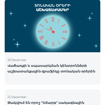
ցանցի շահագործումը: Ցանցի անջատումը տեղի
կունենա փուլային տարբերակով: Առաջին փուլով
ցանցը կանջատվի Տավուշի և Լոռու մարզերում՝
2026թ.-ի հունվարի 15-ից: Ծառայությունների
անխափան հասանելությունն ապահովելու
նպատակով շարունակում է գործել հատուկ
առաջարկ, որը հնարավորություն է ընձեռում ձեռք
բերել նոր տեխնոլոգիաներով աշխատող բջջային
հեռախոսնե
26 December
Վաճառքի և սպասարկման կենտրոնների
աշխատանքային գրաֆիկը տոնական օրերին
22 December
Փակվում են որոշ "Սմարթ" սակագնային