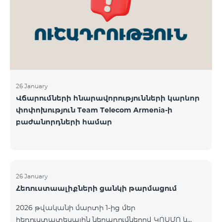
վճարահաշվարկային ընկերությունների կողմից
Team Telecom Armenia-ին առաջարկված
պայմանները ենթադրում էին ծառայությունների
համար էապես ավելի բարձր սակագներ, քան այ
26 January
Վճարումների հնարավորությունների կարևոր
փոփոխություն Team Telecom Armenia-ի
բաժանորդների համար
26 January
Հեռուստաալիքների ցանկի թարմացում
2026 թվականի մարտի 1-ից մեր
հեռուստատեսային ներառումներով ԿՈՍՄՈ և