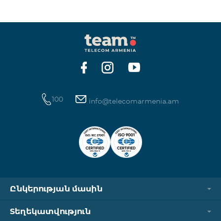
ինտերնետի և SMS ծառայությունների
հասանելիությունը վերականգնվում է ավտոմատ
կերպով։ Խնդրում ենք ուշադրություն դարձնել, որ
Captcha հղումն աշխատում է միայն
համապատասխան օպերատորի բջջային
ցանցին միացված լինելու դեպքում։ Wi-Fi-ը և VPN-
ը պետք է անջատված լինեն, հակառակ դեպքում
նույնականացումը չի կատարվի։ Այս
100
info@telecomarmenia.am
Ընկերության մասին
Տեղեկատվություն