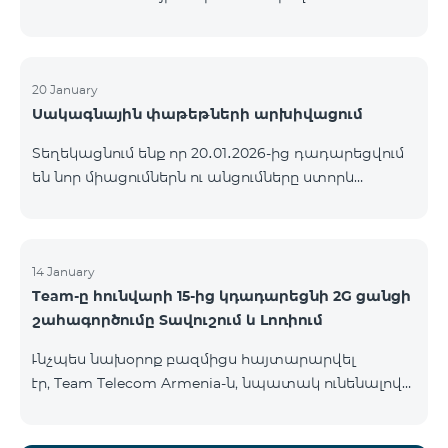
ԿՈՄԲՈ ծառայությունների փաթեթների ալիքների
ցանկում տեղի կունենան փոփոխություններ,
համաձայն որոնց՝ տարածաշրջանային
մուլտիպլեքս հեռուստաալիքները հասանելի
20 January
Սակագնային փաթեթների արխիվացում
կլինեն միայն այն մարզերում, որտեղ դրանց
ցուցադրումը պարտադիր է՝ ըստ կարգավորող
Տեղեկացնում ենք որ 20․01․2026-ից դադարեցվում
մարմինների պահանջների։ Այս փոփոխությունը
են նոր միացումներն ու անցումները ստորև
իրականացվում է հեռուստատեսային հարթակի
ներկայացված ծառայությունների փաթեթներին։
տեխնիկական պարամետրերի թարմացման
ԿՈՄԲՈ 2 Max ԿՈՄԲՈ 2 Plus ԿՈՄԲՈ 2 TV ԿՈՄԲՈ 4
շրջանակներում և համապատասխանում է
Basic 8990 ԿՈՄԲՈ 4 Plus 10990 ԿՈՄԲՈ 4 Max 13990
տեղական հեռարձակման նորմերին։ Ալիքների
14 January
ցանկը ըստ մարզեր
Team-ը հունվարի 15-ից կդադարեցնի 2G ցանցի
շահագործումը Տավուշում և Լոռիում
Ւնչպես նախօրոք բազմիցս հայտարարվել
էր, Team Telecom Armenia-ն, նպատակ ունենալով
էապես բարձրացնել կապի որակը և թվային
միջավայրի անվտանգությունը, կդադարեցնի 2G