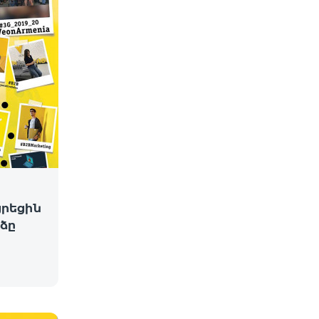
ցրեցին
ձը