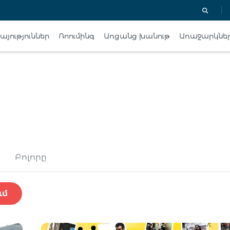
յություններ
Ռոումինգ
Առցանց խանութ
Առաջարկնե
Բոլորը
ւմ