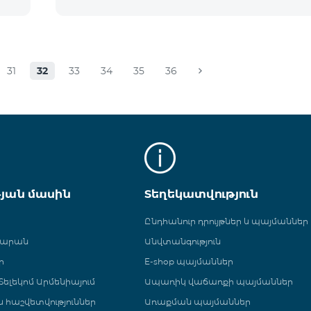
31
32
33
34
35
36
թյան մասին
Տեղեկատվություն
Ընդհանուր դրույթներ և պայմաններ
գարան
Անվտանգություն
ր
E-shop պայմաններ
ելեկոմ Արմենիայում
Ապառիկ վաճառքի պայմաններ
 և հաշվետվություններ
Առաքման պայմաններ