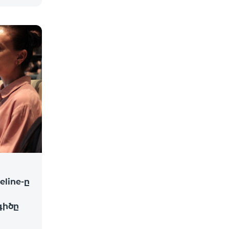
line-ը
իծը