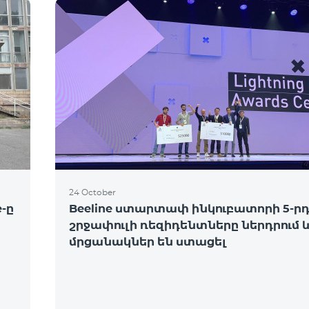
24 October
-ը
Beeline ստարտափ ինկուբատորի 5-ր
շրջափուլի ռեզիդենտները ներդրում 
մրցանակներ են ստացել