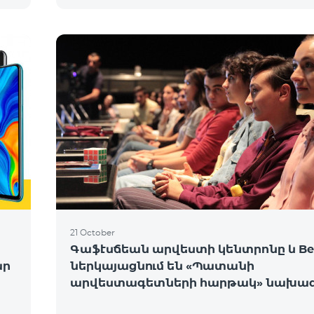
21 October
Գաֆէսճեան արվեստի կենտրոնը և Bee
ար
ներկայացնում են «Պատանի
արվեստագետների հարթակ» նախագ