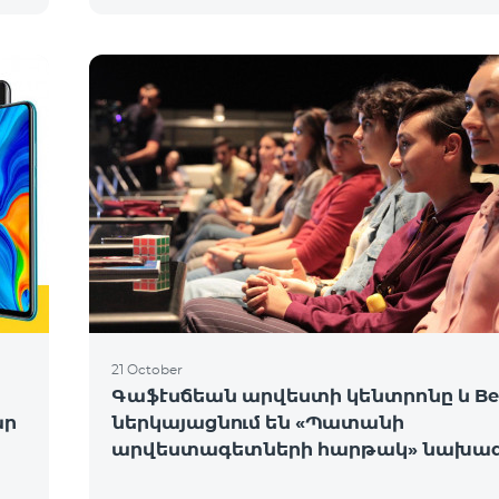
21 October
Գաֆէսճեան արվեստի կենտրոնը և Bee
ար
ներկայացնում են «Պատանի
արվեստագետների հարթակ» նախագ