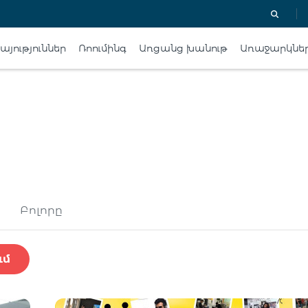
յություններ
Ռոումինգ
Առցանց խանութ
Առաջարկնե
Բոլորը
ւմ