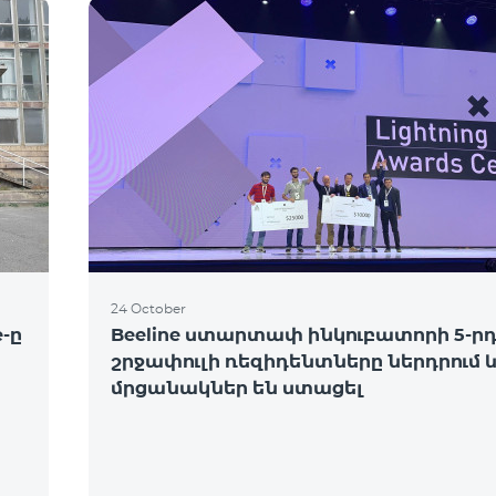
24 October
-ը
Beeline ստարտափ ինկուբատորի 5-ր
շրջափուլի ռեզիդենտները ներդրում 
մրցանակներ են ստացել