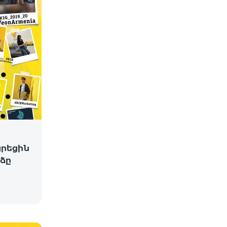
ցրեցին
ձը