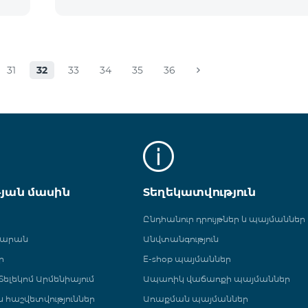
31
32
33
34
35
36
թյան մասին
Տեղեկատվություն
Ընդհանուր դրույթներ և պայմաններ
գարան
Անվտանգություն
ր
E-shop պայմաններ
ելեկոմ Արմենիայում
Ապառիկ վաճառքի պայմաններ
 և հաշվետվություններ
Առաքման պայմաններ