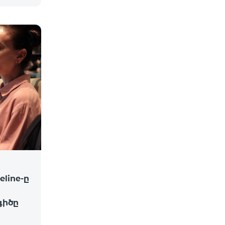
line-ը
իծը