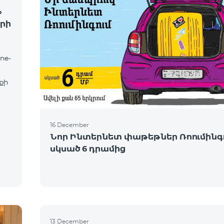
»
րի
ne-
քի
16 December
Նոր Ինտերնետ փաթեթներ Ռոումինգո
սկսած 6 դրամից
13 December