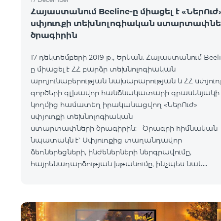
Հայաստանում Beeline-ը միացել է «ՆերՈւժ
սփյուռքի տեխնոլոգիական ստարտափնե
ծրագիրին
17 դեկտեմբերի 2019 թ., Երևան. Հայաստանում Beeli
ը միացել է ՀՀ բարձր տեխնոլոգիական
արդյունաբերության նախարարության և ՀՀ սփյուռ
գործերի գլխավոր հանձնակատարի գրասենյակի
կողմից համատեղ իրականացվող «ՆերՈւժ»
սփյուռքի տեխնոլոգիական
ստարտափների ծրագիրին: Ծրագրի հիմնական
նպատակն է՝ Սփյուռքից տաղանդավոր
ձեռներեցների, ինժեներների ներգրավումը,
հայրենադարձության խթանումը, ինչպես նաև
Հայաստանում ստարտափ էկոհամակարգի
զարգացումը: Ծրագիրը հնարավորություն է
ստեղծելու արտերկրում ապրող