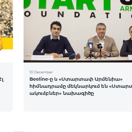
10 December
էլ
Beeline-ը և «Ստարտափ Արմենիա»
հիմնադրամը մեկնարկում են «Ստա
ակումբներ» նախագիծը