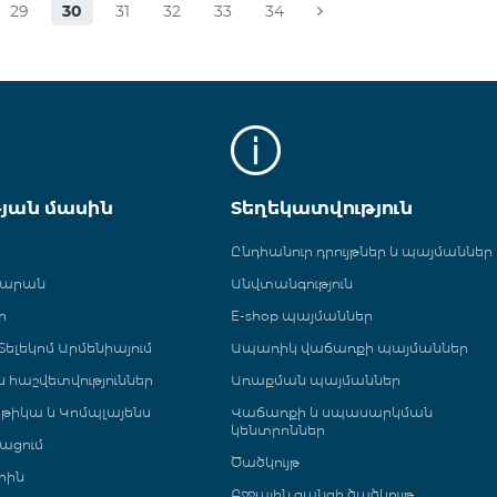
29
30
31
32
33
34
թյան մասին
Տեղեկատվություն
Ընդհանուր դրույթներ և պայմաններ
գարան
Անվտանգություն
ր
E-shop պայմաններ
ելեկոմ Արմենիայում
Ապառիկ վաճառքի պայմաններ
 և հաշվետվություններ
Առաքման պայմաններ
թիկա և Կոմպլայենս
Վաճառքի և սպասարկման
կենտրոններ
ացում
Ծածկույթ
րին
Բջջային ցանցի ծածկույթ