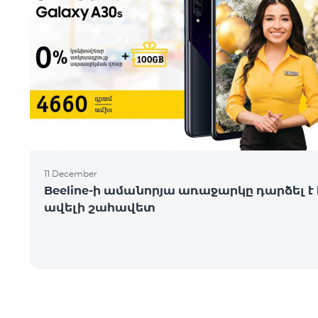
11 December
Beeline-ի ամանորյա առաջարկը դարձել է 
ավելի շահավետ