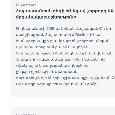
19 December
Հայաստանում տեղի ունեցավ չորրորդ PR
մրցանակաբաշխությունը
19 դեկտեմբերի 2019 թ., Երևան. Հայկական Փի Ար
ասոցիացիան Հայաստանում Beeline-ի հետ
համագործակցությամբ արդեն չորրորդ անգամ
պարգևատրեց հանրային կապերի և
հաղորդակցության մասնագետներին, լավագույն
ծրագրերի ու գաղափարների հեղինակներին:
«Հանրային և քաղաքական դեմքերի,
ընկերությունների ու պետական
գերատեսչությունների աշխատանքը Հայկական Փ
Ար ասոցիացիայի հետազոտական թիմի
ուշադրության կենտրոնում է:
Մրցանակաբաշխությունը միտված է բարձրացնել ո
կարևորել հանրային կապերի մասնագետի դերը,
արժևորել հանրույթի
17 December