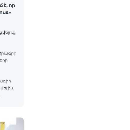
է, որ
onus»
ցվելուց
ծրագրի
երի
րագիր
վելիս