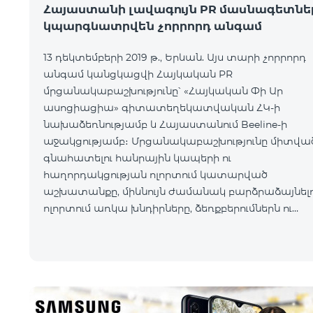
Հայաստանի լավագույն PR մասնագետնե
կպարգևատրվեն չորրորդ անգամ
13 դեկտեմբերի 2019 թ., Երևան. Այս տարի չորրորդ
անգամ կանցկացվի Հայկական PR
մրցանակաբաշխությունը՝ «Հայկական Փի Ար
ասոցիացիա» գիտատեղեկատվական ՀԿ-ի
նախաձեռնությամբ և Հայաստանում Beeline-ի
աջակցությամբ։ Մրցանակաբաշխությունը միտված
գնահատելու հանրային կապերի ու
հաղորդակցության ոլորտում կատարված
աշխատանքը, միևնույն ժամանակ բարձրաձայնելո
ոլորտում առկա խնդիրները, ձեռքբերումներն ու
մարտահրավերները։ Հայկական Փի Ար
ասոցիացիան գիտական հետազոտության հենքո
մեկ տարվա ընթացքում մշտադիտարկման է
ենթարկել ո