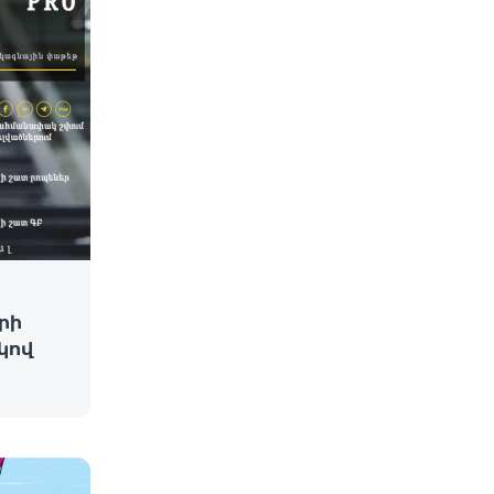
րի
կով