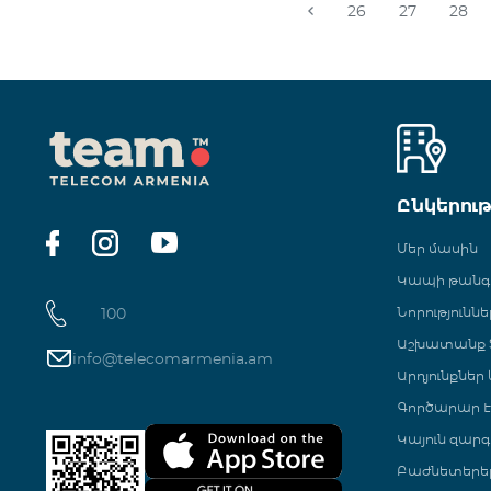
26
27
28
Ընկերու
Մեր մասին
Կապի թան
100
Նորություննե
Աշխատանք Տ
info@telecomarmenia.am
Արդյունքներ
Գործարար Է
Կայուն զարգ
Բաժնետերե