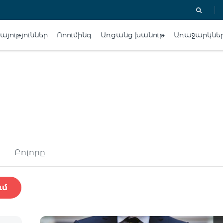
յություններ
Ռոումինգ
Առցանց խանութ
Առաջարկնե
Բոլորը
ւմ