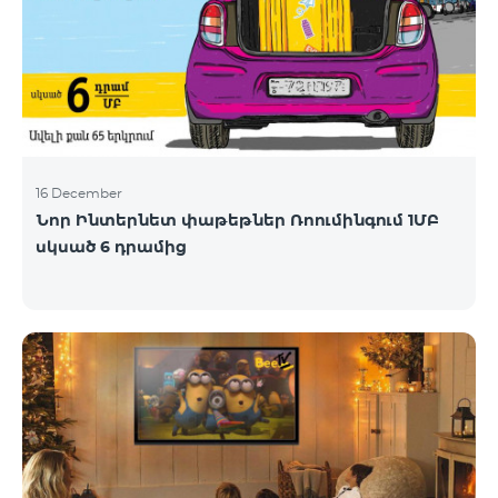
ձեռներեցների, ինժեներների ներգրավումը,
հայրենադարձության խթանումը, ինչպես նաև
Հայաստանում ստարտափ էկոհամակարգի
զարգացումը: Ծրագիրը հնարավորություն է
ստեղծելու արտերկրում ապրող
16 December
Նոր Ինտերնետ փաթեթներ Ռոումինգում 1ՄԲ
սկսած 6 դրամից