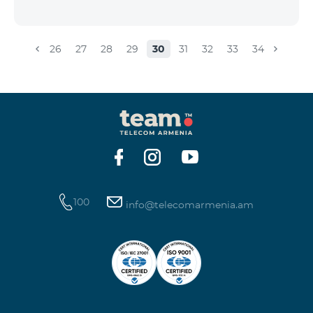
26
27
28
29
30
31
32
33
34
100
info@telecomarmenia.am