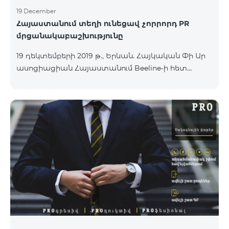
19 December
Հայաստանում տեղի ունեցավ չորրորդ PR
մրցանակաբաշխությունը
19 դեկտեմբերի 2019 թ., Երևան. Հայկական Փի Ար
ասոցիացիան Հայաստանում Beeline-ի հետ
համագործակցությամբ արդեն չորրորդ անգամ
պարգևատրեց հանրային կապերի և
հաղորդակցության մասնագետներին, լավագույն
ծրագրերի ու գաղափարների հեղինակներին:
«Հանրային և քաղաքական դեմքերի,
ընկերությունների ու պետական
գերատեսչությունների աշխատանքը Հայկական
Փի Ար ասոցիացիայի հետազոտական թիմի
ուշադրության կենտրոնում է:
Մրցանակաբաշխությունը միտված է բարձրացնել
ու կարևորել հանրային կապերի մասնագետի
դերը, արժևորել հանրույթի