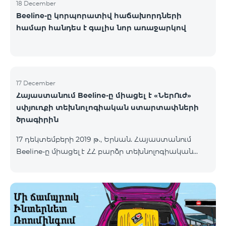
18 December
Beeline-ը կորպորատիվ հաճախորդների
համար հանդես է գալիս նոր առաջարկով
17 December
Հայաստանում Beeline-ը միացել է «ՆերՈւժ»
սփյուռքի տեխնոլոգիական ստարտափների
ծրագիրին
17 դեկտեմբերի 2019 թ., Երևան. Հայաստանում
Beeline-ը միացել է ՀՀ բարձր տեխնոլոգիական
արդյունաբերության նախարարության և ՀՀ
սփյուռքի գործերի գլխավոր հանձնակատարի
գրասենյակի կողմից համատեղ իրականացվող
«ՆերՈւժ» սփյուռքի տեխնոլոգիական
ստարտափների ծրագիրին: Ծրագրի հիմնական
նպատակն է՝ Սփյուռքից տաղանդավոր