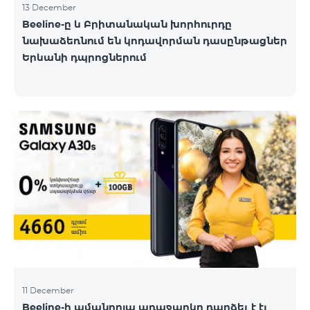
13 December
Beeline-ը և Բրիտանական խորհուրդը
նախաձեռնում են կոդավորման դասընթացներ
Երևանի դպրոցներում
11 December
Beeline-ի ամանորյա առաջարկը դարձել է էլ