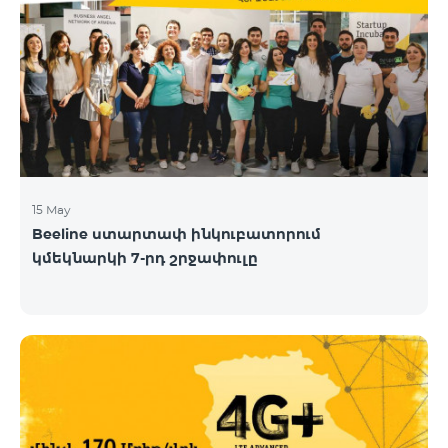
15 May
Beeline ստարտափ ինկուբատորում
կմեկնարկի 7-րդ շրջափուլը