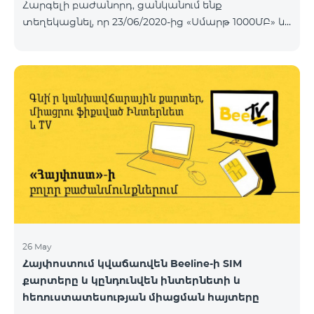
Հարգելի բաժանորդ, ցանկանում ենք
տեղեկացնել, որ 23/06/2020-ից «Սմարթ 1000ՄԲ» և
«Մեգա 200» փաթեթների պայմաններում տեղի են
ունենալու փոփոխություններ:Փոփոխությունների
արդյունքում «Սմարթ 1000ՄԲ» փաթեթով
տրամադրվելու է 3ԳԲ ինտերնետ, նախկին 1000ՄԲ-
ի փոխարեն, իսկ վավերականության ժամկետը
սահմանվելու է 7 օր նախկին 14 օրի փոխարեն:
«Սմարթ 1000ՄԲ» փաթեթի արժեքը մնալու է
անփոփոխ՝ 500 դրամ: «Մեգա 200ՄԲ» փաթեթը
կանվանափոխվի «Մեգա 300ՄԲ» և հունիսի 23-ից
փաթեթով տրամադրվելու է 300ՄԲ ինտերնետ
նախկին 200ՄԲ-ի փոխարե
26 May
Հայփոստում կվաճառվեն Beeline-ի SIM
քարտերը և կընդունվեն ինտերնետի և
հեռուստատեսության միացման հայտերը