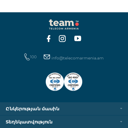
փոփոխվելու են։ Մասնավորապես փոփոխվելու է
դիտարկման շրջանի տևողությունը՝ նախկին 60
օրվա փոխարեն 15 օր։ 16-րդ օրը սակագնային
փաթեթը չվեարկտիվացնելու դեպքում
պայմանագիրը միակողմանի կխզվի և հիմնական
համարի վրա կավելանա տույժ։
100
info@telecomarmenia.am
Ընկերության մասին
Տեղեկատվություն