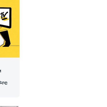
M
և
երը