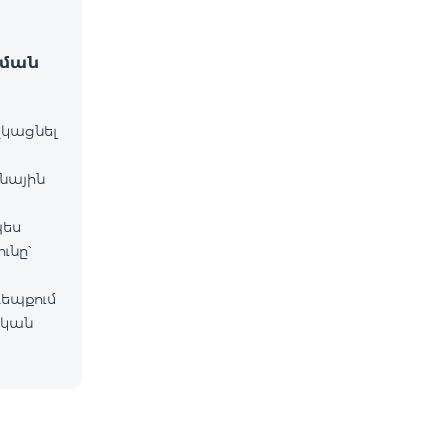
րման
ղկացնել
գնային
պես
ւնը՝
եպքում
ական