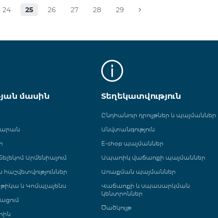
24
25
26
27
28
29
թյան մասին
Տեղեկատվություն
Ընդհանուր դրույթներ և պայմաններ
գարան
Անվտանգություն
ր
E-shop պայմաններ
ելեկոմ Արմենիայում
Ապառիկ վաճառքի պայմաններ
 և հաշվետվություններ
Առաքման պայմաններ
թիկա և Կոմպլայենս
Վաճառքի և սպասարկման
կենտրոններ
ացում
Ծածկույթ
րին