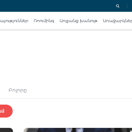
յություններ
Ռոումինգ
Առցանց խանութ
Առաջարկնե
Բոլորը
ւմ