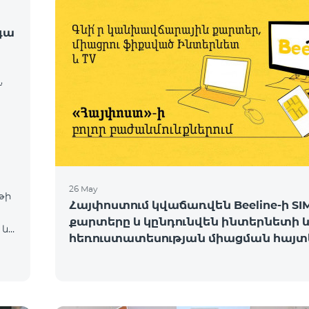
գա
,
26 May
թի
Հայփոստում կվաճառվեն Beeline-ի SI
քարտերը և կընդունվեն ինտերնետի 
 և
հեռուստատեսության միացման հայտ