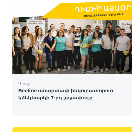
15 May
Beeline ստարտափ ինկուբատորում
կմեկնարկի 7-րդ շրջափուլը