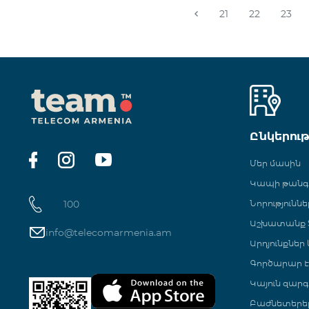
21
22
23
Ընկերու
Մեր մասին
Կապի թան
100
Նորություննե
Աշխատանք Տ
info@telecomarmenia.am
Արդյունքներ
Գործարար Է
Կայուն զարգ
Բաժնետերե