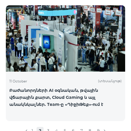
(տեսանյութ)
11 October
Բաժանորդների AI օգնական, թվային
վճարային քարտ, Cloud Gaming և այլ
անակնկալներ. Team-ը «ԴիջիԹեք»-ում է
1
2
3
4
5
6
7
8
9