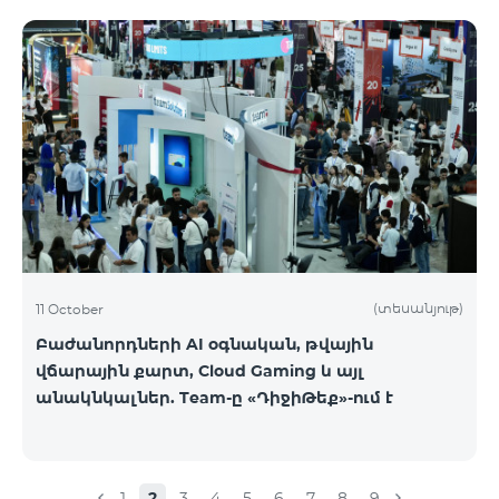
(տեսանյութ)
11 October
Բաժանորդների AI օգնական, թվային
վճարային քարտ, Cloud Gaming և այլ
անակնկալներ. Team-ը «ԴիջիԹեք»-ում է
1
2
3
4
5
6
7
8
9