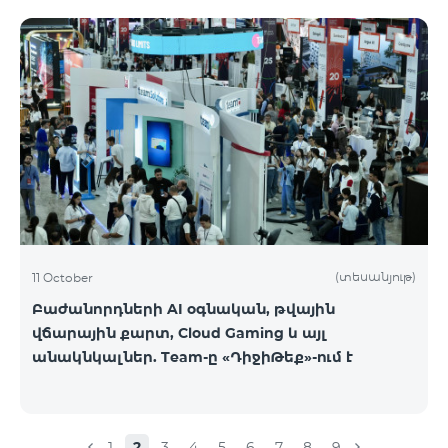
(տեսանյութ)
11 October
Բաժանորդների AI օգնական, թվային
վճարային քարտ, Cloud Gaming և այլ
անակնկալներ. Team-ը «ԴիջիԹեք»-ում է
1
2
3
4
5
6
7
8
9