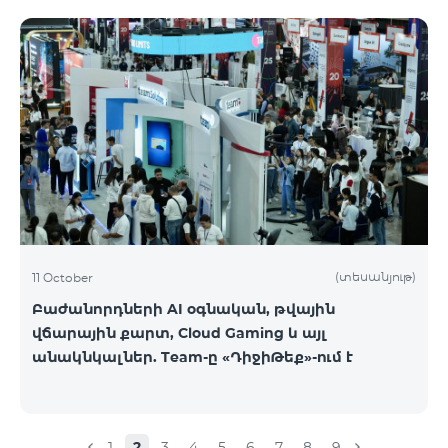
(տեսանյութ)
11 October
Բաժանորդների AI օգնական, թվային
վճարային քարտ, Cloud Gaming և այլ
անակնկալներ. Team-ը «ԴիջիԹեք»-ում է
1
2
3
4
5
6
7
8
9