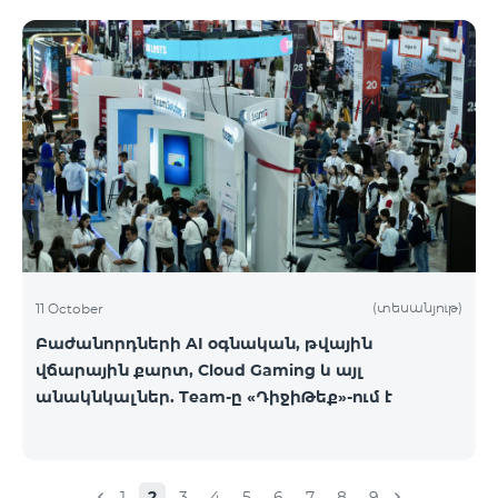
(տեսանյութ)
11 October
Բաժանորդների AI օգնական, թվային
վճարային քարտ, Cloud Gaming և այլ
անակնկալներ. Team-ը «ԴիջիԹեք»-ում է
1
2
3
4
5
6
7
8
9