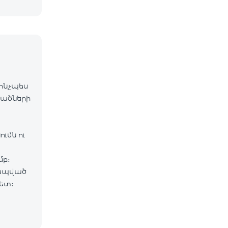
 ինչպես
վածների
ւմն ու
մբ։
կապված
հետ։