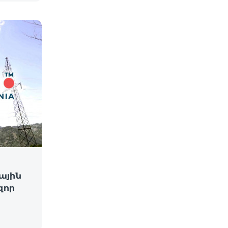
ային
զոր