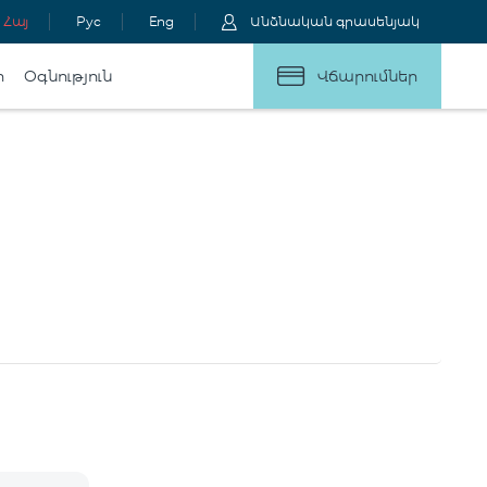
Հայ
Рус
Eng
Անձնական գրասենյակ
ր
Օգնություն
Վճարումներ