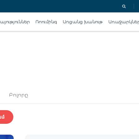
յություններ
Ռոումինգ
Առցանց խանութ
Առաջարկնե
Բոլորը
ւմ