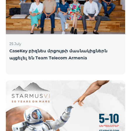
գնահատել են՝ ըստ EWC-ի միջազգային
գնահատման ստանդարտների։ EWC մրցույթի
ազգային կիսաեզրափակիչը կանցկացվի
օգոստոսի 1-ին և 2-ին։ Կանխատեսվում է
25 July
CaseKey բիզնես մրցույթի մասնակիցներն
այցելել են Team Telecom Armenia