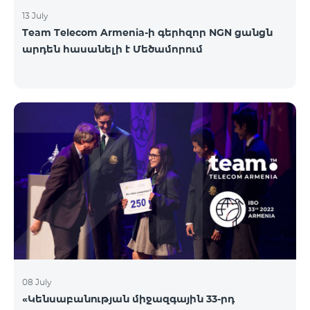
13 July
Team Telecom Armenia-ի գերհզոր NGN ցանցն
արդեն հասանելի է Մեծամորում
08 July
«Կենսաբանության միջազգային 33-րդ