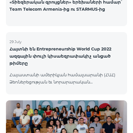
«Տիեզերական զրույցներ» երեխաների համար՝
Team Telecom Armenia-ից ու STARMUS-ից
29 July
Հայտնի են Entrepreneurship World Cup 2022
ազգային փուլի կիսաեզրափակիչ անցած
թիմերը
Հայաստանի ամերիկյան համալսարանի (ՀԱՀ)
Ձեռներեցության եւ նորարարական
տեխնոլոգիաների կենտրոնը (EPIC) հայտարարել է
մրցույթի կիսաեզրափակիչ փուլ անցած
մասնակից թիմերին։ Ավելի քան 110 թիմերից 99-ը
հաղթահարել են նախնական փուլը, իսկ 34-ն
անցել են կիսաեզրափակիչ փուլ։ Ընտրությունն
իրականացվել է 48 մասնագետների կողմից,
որոնք յուրաքանչյուր հայտ ուսումնասիրել և