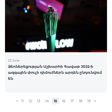
22 June
Ձեռներեցության Աշխարհի Գավաթ 2022-ի
ազգային փուլի դիմումներն արդեն ընդունվում
են
11
12
13
14
15
16
17
18
19