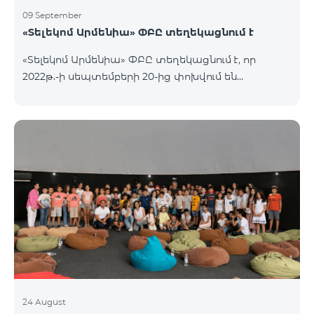
09 September
«Տելեկոմ Արմենիա» ՓԲԸ տեղեկացնում է
«Տելեկոմ Արմենիա» ՓԲԸ տեղեկացնում է, որ
2022թ.-ի սեպտեմբերի 20-ից փոխվում են
արխիվային «Զանգառատ», «Հարմար», «Ռեմիքս»
կանխավճարային սակագնային փաթեթների՝
տեղական ելքային զանգերի տևողության
հաշվարկման պայմանները։ Մանրամասն՝
https://www.telecomarmenia.am/hy/mobile-
tariffs/archive/
24 August