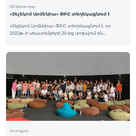
09 September
«Տելեկոմ Արմենիա» ՓԲԸ տեղեկացնում է
«Տելեկոմ Արմենիա» ՓԲԸ տեղեկացնում է, որ
2022թ.-ի սեպտեմբերի 20-ից փոխվում են
արխիվային «Զանգառատ», «Հարմար», «Ռեմիքս»
կանխավճարային սակագնային փաթեթների՝
տեղական ելքային զանգերի տևողության
հաշվարկման պայմանները։ Մանրամասն՝
https://www.telecomarmenia.am/hy/mobile-
tariffs/archive/
24 August