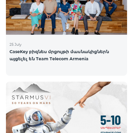
գնահատել են՝ ըստ EWC-ի միջազգային
գնահատման ստանդարտների։ EWC մրցույթի
ազգային կիսաեզրափակիչը կանցկացվի
օգոստոսի 1-ին և 2-ին։ Կանխատեսվում է
25 July
CaseKey բիզնես մրցույթի մասնակիցներն
այցելել են Team Telecom Armenia