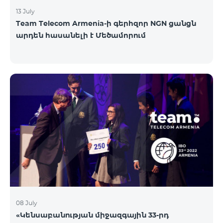
13 July
Team Telecom Armenia-ի գերհզոր NGN ցանցն
արդեն հասանելի է Մեծամորում
08 July
«Կենսաբանության միջազգային 33-րդ