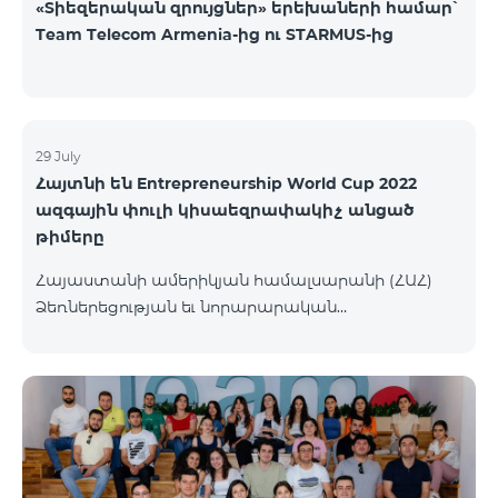
«Տիեզերական զրույցներ» երեխաների համար՝
Team Telecom Armenia-ից ու STARMUS-ից
29 July
Հայտնի են Entrepreneurship World Cup 2022
ազգային փուլի կիսաեզրափակիչ անցած
թիմերը
Հայաստանի ամերիկյան համալսարանի (ՀԱՀ)
Ձեռներեցության եւ նորարարական
տեխնոլոգիաների կենտրոնը (EPIC) հայտարարել է
մրցույթի կիսաեզրափակիչ փուլ անցած
մասնակից թիմերին։ Ավելի քան 110 թիմերից 99-ը
հաղթահարել են նախնական փուլը, իսկ 34-ն
անցել են կիսաեզրափակիչ փուլ։ Ընտրությունն
իրականացվել է 48 մասնագետների կողմից,
որոնք յուրաքանչյուր հայտ ուսումնասիրել և