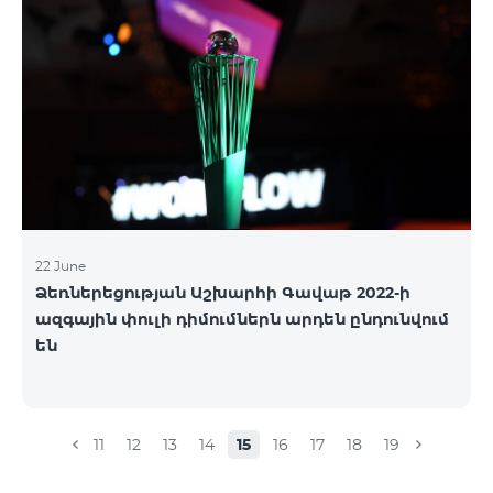
22 June
Ձեռներեցության Աշխարհի Գավաթ 2022-ի
ազգային փուլի դիմումներն արդեն ընդունվում
են
11
12
13
14
15
16
17
18
19