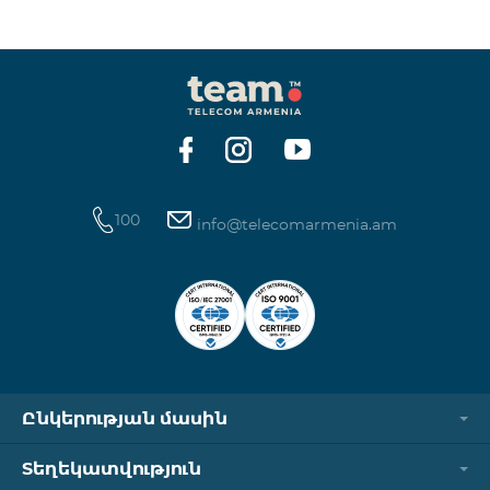
ինտերնետի և SMS ծառայությունների
հասանելիությունը վերականգնվում է ավտոմատ
կերպով։ Խնդրում ենք ուշադրություն դարձնել, որ
Captcha հղումն աշխատում է միայն
համապատասխան օպերատորի բջջային
ցանցին միացված լինելու դեպքում։ Wi-Fi-ը և VPN-
ը պետք է անջատված լինեն, հակառակ դեպքում
նույնականացումը չի կատարվի։ Այս
100
info@telecomarmenia.am
Ընկերության մասին
Տեղեկատվություն