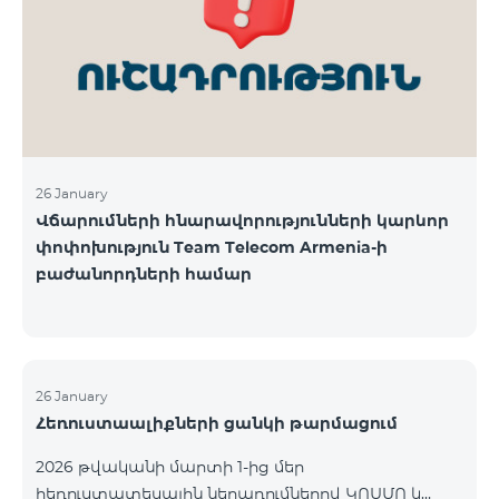
վճարահաշվարկային ընկերությունների կողմից
Team Telecom Armenia-ին առաջարկված
պայմանները ենթադրում էին ծառայությունների
համար էապես ավելի բարձր սակագներ, քան այ
26 January
Վճարումների հնարավորությունների կարևոր
փոփոխություն Team Telecom Armenia-ի
բաժանորդների համար
26 January
Հեռուստաալիքների ցանկի թարմացում
2026 թվականի մարտի 1-ից մեր
հեռուստատեսային ներառումներով ԿՈՍՄՈ և