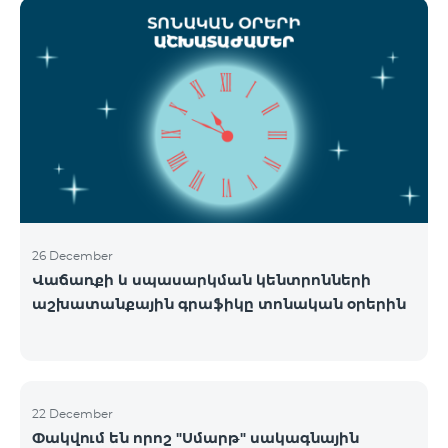
ցանցի շահագործումը: Ցանցի անջատումը տեղի
կունենա փուլային տարբերակով: Առաջին փուլով
ցանցը կանջատվի Տավուշի և Լոռու մարզերում՝
2026թ.-ի հունվարի 15-ից: Ծառայությունների
անխափան հասանելությունն ապահովելու
նպատակով շարունակում է գործել հատուկ
առաջարկ, որը հնարավորություն է ընձեռում ձեռք
բերել նոր տեխնոլոգիաներով աշխատող բջջային
հեռախոսնե
26 December
Վաճառքի և սպասարկման կենտրոնների
աշխատանքային գրաֆիկը տոնական օրերին
22 December
Փակվում են որոշ "Սմարթ" սակագնային