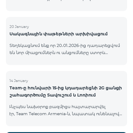
ԿՈՄԲՈ ծառայությունների փաթեթների ալիքների
ցանկում տեղի կունենան փոփոխություններ,
համաձայն որոնց՝ տարածաշրջանային
մուլտիպլեքս հեռուստաալիքները հասանելի
20 January
Սակագնային փաթեթների արխիվացում
կլինեն միայն այն մարզերում, որտեղ դրանց
ցուցադրումը պարտադիր է՝ ըստ կարգավորող
Տեղեկացնում ենք որ 20․01․2026-ից դադարեցվում
մարմինների պահանջների։ Այս փոփոխությունը
են նոր միացումներն ու անցումները ստորև
իրականացվում է հեռուստատեսային հարթակի
ներկայացված ծառայությունների փաթեթներին։
տեխնիկական պարամետրերի թարմացման
ԿՈՄԲՈ 2 Max ԿՈՄԲՈ 2 Plus ԿՈՄԲՈ 2 TV ԿՈՄԲՈ 4
շրջանակներում և համապատասխանում է
Basic 8990 ԿՈՄԲՈ 4 Plus 10990 ԿՈՄԲՈ 4 Max 13990
տեղական հեռարձակման նորմերին։ Ալիքների
14 January
ցանկը ըստ մարզեր
Team-ը հունվարի 15-ից կդադարեցնի 2G ցանցի
շահագործումը Տավուշում և Լոռիում
Ւնչպես նախօրոք բազմիցս հայտարարվել
էր, Team Telecom Armenia-ն, նպատակ ունենալով
էապես բարձրացնել կապի որակը և թվային
միջավայրի անվտանգությունը, կդադարեցնի 2G