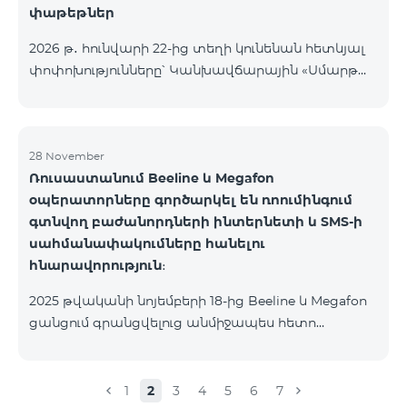
փաթեթներ
2026 թ․ հունվարի 22-ից տեղի կունենան հետևյալ
փոփոխությունները՝ Կանխավճարային «Սմարթ
5500» սակագնային փաթեթը կդադարի գործել, և
բաժանորդների հեռախոսահամարները
կտեղափոխվեն «BeFree 5000 unlimit»
սակագնային փաթեթին, որի շրջանակներում
28 November
Ռուսաստանում Beeline և Megafon
կստանան անսահմանափակ ինտերնետ, 2000
օպերատորները գործարկել են ռոումինգում
րոպե դեպի ՀՀ բոլոր ցանցեր, ԱՄՆ, Կանադա, ՌԴ
գտնվող բաժանորդների ինտերնետի և SMS-ի
Beeline և Tele2 ցանցեր, 500 SMS, 200 ՄԲ
սահմանափակումները հանելու
ռոումինգում, 60 TV ալիք։ «BeFree 5000 unlimit»
հնարավորություն։
սակագնային փաթեթի ամսավճարը կազմում է
5000 դրամ։ Կանխավճարային «Սմարթ 7500»
2025 թվականի նոյեմբերի 18-ից Beeline և Megafon
սակագնային փաթեթը կդադարի գ
ցանցում գրանցվելուց անմիջապես հետո
բաժանորդները ստանում են SMS
հաղորդագրություն՝ հղումով Captcha ստուգման
էջին։ Ստուգումը հաջողությամբ անցնելուց հետո
1
2
3
4
5
6
7