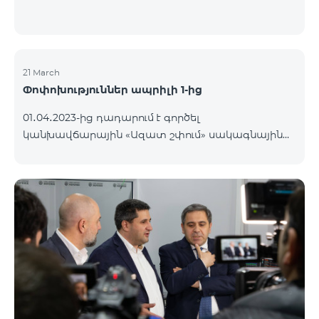
21 March
Փոփոխություններ ապրիլի 1-ից
01․04․2023-ից դադարում է գործել
կանխավճարային «Ազատ շփում» սակագնային
փաթեթը։ Նշված փաթեթի գործող
բաժանորդները կօգտվեն «Բի ֆրի 2900»
կանխավճարային սակագնային փաթեթից՝
առաջին ամիսն անվճար, երկրորդ ամսից սկսած
ամսավճարը կկազմի 2900 դրամ։ Փաթեթի
պայմաններին կարող եք ծանոթանալ այստեղ։