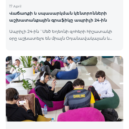
17 April
Վաճառքի և սպասարկման կենտրոնների
աշխատանքային գրաֆիկը ապրիլի 24-ին
Ապրիլի 24-ին `Մեծ Եղեռնի զոհերի հիշատակի
օրը աշխատելու են միայն Օդանավակայան և
Հյուսիսային Պողոտա Վաճառքի և սպասարկման
կենտրոնները բնականոն գրաֆիկով, այլ
Վաճառքի և սպասարկման կենտրոնները կլինեն
փակ։