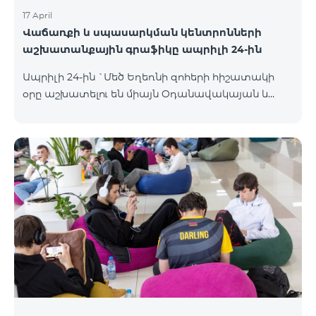
17 April
Վաճառքի և սպասարկման կենտրոնների
աշխատանքային գրաֆիկը ապրիլի 24-ին
Ապրիլի 24-ին `Մեծ Եղեռնի զոհերի հիշատակի
օրը աշխատելու են միայն Օդանավակայան և
Հյուսիսային Պողոտա Վաճառքի և սպասարկման
կենտրոնները բնականոն գրաֆիկով, այլ
Վաճառքի և սպասարկման կենտրոնները կլինեն
փակ։