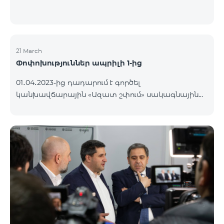
21 March
Փոփոխություններ ապրիլի 1-ից
01․04․2023-ից դադարում է գործել
կանխավճարային «Ազատ շփում» սակագնային
փաթեթը։ Նշված փաթեթի գործող
բաժանորդները կօգտվեն «Բի ֆրի 2900»
կանխավճարային սակագնային փաթեթից՝
առաջին ամիսն անվճար, երկրորդ ամսից սկսած
ամսավճարը կկազմի 2900 դրամ։ Փաթեթի
պայմաններին կարող եք ծանոթանալ այստեղ։