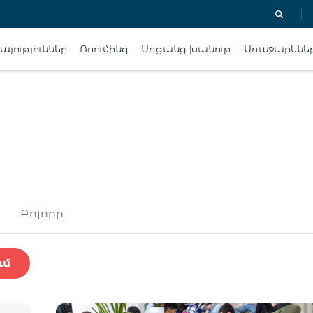
յություններ
Ռոումինգ
Առցանց խանութ
Առաջարկնե
Բոլորը
ւմ