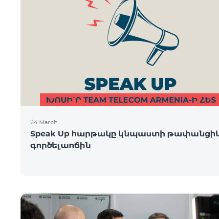
24 March
Speak Up հարթակը կնպաստի թափանցի
գործելաոճին