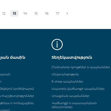
12
13
14
15
16
17
թյան մասին
Տեղեկատվություն
Ընդհանուր դրույթներ և պայմաններ
գարան
Անվտանգություն
ր
E-shop պայմաններ
ելեկոմ Արմենիայում
Ապառիկ վաճառքի պայմաններ
 և հաշվետվություններ
Առաքման պայմաններ
թիկա և Կոմպլայենս
Վաճառքի և սպասարկման
կենտրոններ
ացում