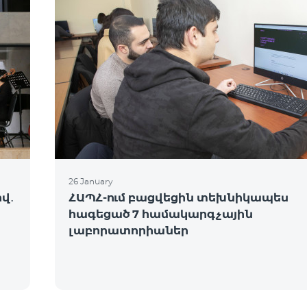
26 January
վ․
ՀԱՊՀ-ում բացվեցին տեխնիկապես
հագեցած 7 համակարգչային
լաբորատորիաներ