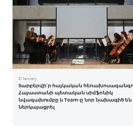
31 January
Տարբերվի՛ր հայկական հեռախոսազանգո
Հայաստանի պետական սիմֆոնիկ
նվագախումբը և Team-ը նոր նախագիծ են
ներկայացրել