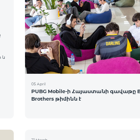
ը
 և
05 April
PUBG Mobile-ի Հայաստանի գավաթը 
Brothers թիմինն է
21 March