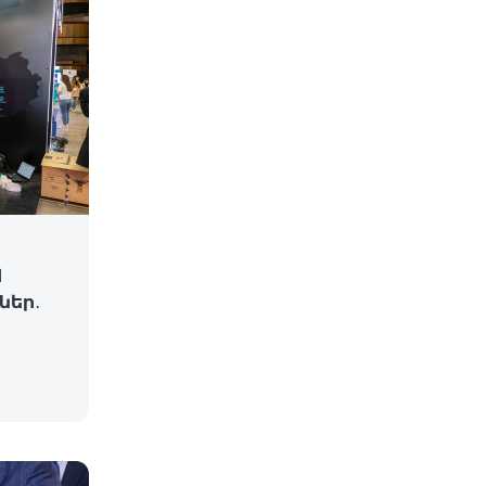
d
ներ․