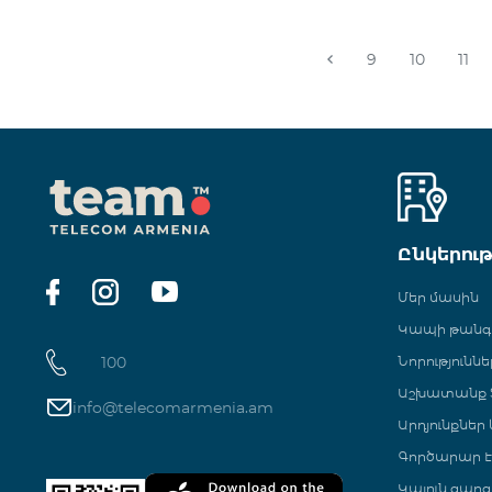
9
10
11
Ընկերու
Մեր մասին
Կապի թան
100
Նորություննե
Աշխատանք Տ
info@telecomarmenia.am
Արդյունքներ
Գործարար Է
Կայուն զարգ