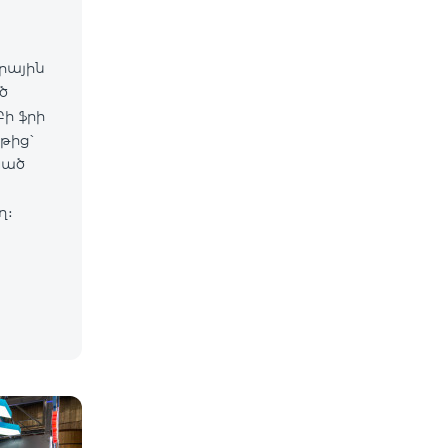
արային
ծ
ի ֆրի
թից՝
սած
ղ։