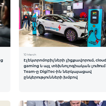
10 March
եց
Էլեկտրոմոբիլների լիցքավորում, clou
gaming և այլ տեխնոլոգիական լուծում
Team-ը DigiTec-ին ներկայացավ
ընկերությունների խմբով