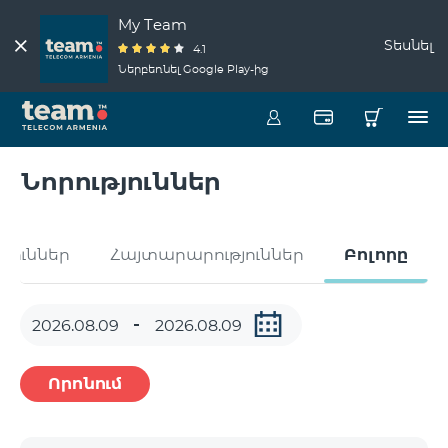
My Team
Տեսնել
4.1
Ներբեռնել Google Play-ից
Նորություններ
թյուններ
Հայտարարություններ
Բոլորը
Որոնում