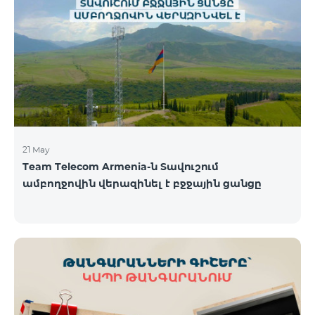
պայմաններով․ Առաջին 6 ամիսների ընթացքում՝
50% զեղչ, Հաջորդ 6 ամիսների ընթացքում՝ 25%
զեղչ։ ԿՈՍՄՈ սակագնային փաթեթների
ներառումներին մանրամասն ծանոթանալու
համար կարող եք անցնել հետևյալ հղմամբ՝
telecomarmenia.am/hy/cosmo * Ակցիան
երկարաձգվել է մինչ
21 May
Team Telecom Armenia-ն Տավուշում
ամբողջովին վերազինել է բջջային ցանցը