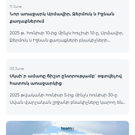
11 June
Նոր առաջարկ Արմավիր, Ջերմուկ և Իջևան
քաղաքներում
2025 թ․ հունիսի 10-ից մինչև հուլիսի 10-ը, Արմավիր,
Ջերմուկ և Իջևան քաղաքների բնակիչների
համար հասանելի են ԿՈՍՄՈ մարզային
փաթեթները հատուկ պայմաններով․ ԿՈՍՄՈ 2
6900 Regional ԿՈՍՄՈ 3 7400 Regional ԿՈՍՄՈ 4
9900 Regional Ակցիայի շրջանակում
03 June
Սկսի՛ր ամառը ճիշտ ընտրությամբ՝ օգտվելով
առաջարկվում է 50% զեղչ առաջին 6 ամիսների
հատուկ առաջարկից
համար, 12 ամիս բաժանորդագրության դեպքում։
ԿՈՍՄՈ սակագնային փաթեթների
2025 թվականի հունիսի 5-ից մինչև հունիսի 30-ը
ներառումներին մանրամասն ծանոթանալու
Ավան վարչական շրջանի բնակիչները կարող են
համար կարող եք անցնել հետևյալ հղմամբ՝
օգտվել հատուկ պայմաններից, որոնք
telecomarmenia.am/cosmo* Ակցիան երկարաձգվել
նախատեսված են նոր բաժանորդների համար։
է մինչև 1
Ակցիայի շրջանակում ԿՈՍՄՈ 4 12500 և ԿՈՍՄՈ 4
16500 փաթեթները տրամադրվում են հետևյալ