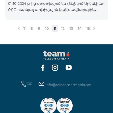
01․10․2024 թ-ից փոփոխվում են «Տելեկոմ Արմենիա»
Հետևեք մեզ Team-ի Facebook-յան և YouTube-յան
ԲԲԸ հետևյալ արխիվային կանխավճարային
ալիքների պաշտոնական էջերում: Մանրամասն
սակագնային փաթեթների պայմանները՝
պայմաններ՝
«Ռեմիքս» սակագնային փաթեթի բաժանորդների
https://www.telecomarmenia.am/hy/B2S?s
հաշվեկշռին բավարար գումար լինելու դեպքում
7
8
9
10
11
12
13
14
15
Տարբերակ 1 կամ Տարբերակ 2 ծառայությունները
ավտոմատ կերկարաձգվեն: Եթե վճարի
գանձման պահին հաշվեկշռին չլինի բավարար
գումար, ապա Տարբերակ 1 կամ Տարբերակ 2
ծառայությունները ավտոմատ չեն երկարաձգվի:
Ծառայությունները նորից կվերաակտիվանան,
երբ հաշվեկշռին լինի միանվագ ամբողջական
վճարի համար բավարար գումար:
100
info@telecomarmenia.am