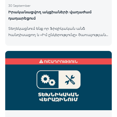
30 September
Իրականացվող ակցիաների վաղաժամ
դադարեցում
Տեղեկացնում ենք որ Ֆիզիկական անձ
հանդիսացող և «Իմ ընկերությունը» ծառայության
«Տելեկոմ Արմենիա» ԲԲԸ բաժանորդների համար
COSMO 4 9900 և COMBO 4 9900 սակագնային
փաթեթների համար գործող հատուկ առաջարկը
վաղաժամ դադարեցվել է 30․09․2024-ին ստորև
նշված քաղաքներում։ Վայք Չարենցավան
Վանաձոր