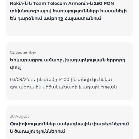
Nokia-ն և Team Telecom Armenia-ն 25G PON
տեխնոլոգիայով ծառայությունները հասանելի
են դարձնում ամբողջ Հայաստանում
02 September
Երկարացրու ամառը, խաղարկության երրորդ
փուլ
03/09/24 թ․-ին ժամը 14:00-ին տեղի կունենա
գովազդային վիճակախաղի խաղարկության
երրորդ փուլը, որին կմասնակցեն 26/08/24
-01/09/24 թթ․ Honor 200 Lite հեռախոսի գնորդները,
պրոմոյի շրջանակներում տրամադրվող SIM
քարտի` TeamTok կանխավճարային
30 August
Փոփոխություններ սակագնային փաթեթներում
սակագնային փաթեթի հեռախոսահամարով։
և ծառայություններում
Հաղթող հեռախոսահամարներն ընտրվելու են
պատահական թվերի գեներատորի միջոցով։