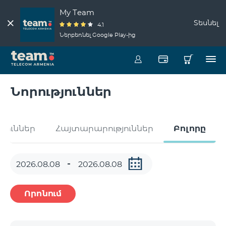
My Team
Տեսնել
4.1
Ներբեռնել Google Play-ից
Նորություններ
թյուններ
Հայտարարություններ
Բոլորը
Որոնում