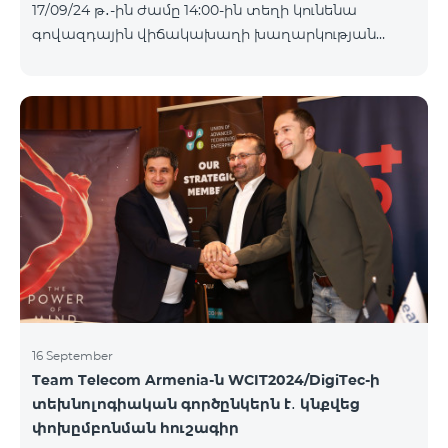
17/09/24 թ․-ին ժամը 14:00-ին տեղի կունենա
Հետևեք մեզ Team-ի Facebook-յան և YouTube-յան
գովազդային վիճակախաղի խաղարկության
ալիքների պաշտոնական էջերում: Մանրամասն
հինգերորդ փուլը, որին կմասնակցեն 09/09/24
պայմաններ՝
-15/09/24 թթ․ Honor 200 Lite հեռախոսի գնորդները,
https://www.telecomarmenia.am/hy/B2S?s
պրոմոյի շրջանակներում տրամադրվող SIM
քարտի` TeamTok կանխավճարային
սակագնային փաթեթի հեռախոսահամարով։
Հաղթող հեռախոսահամարներն ընտրվելու են
պատահական թվերի գեներատորի միջոցով։
Հետևեք մեզ Team-ի Facebook-յան և YouTube-յան
ալիքների պաշտոնական էջերում: Մանրամասն
պայմաններ՝
https://www.telecomarmenia.am/hy/B2S?s
16 September
Team Telecom Armenia-ն WCIT2024/DigiTec-ի
տեխնոլոգիական գործընկերն է․ կնքվեց
փոխըմբռնման հուշագիր