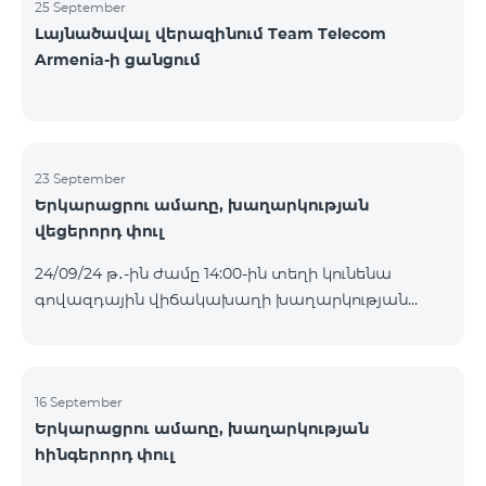
25 September
Լայնածավալ վերազինում Team Telecom
Armenia-ի ցանցում
23 September
Երկարացրու ամառը, խաղարկության
վեցերորդ փուլ
24/09/24 թ․-ին ժամը 14:00-ին տեղի կունենա
գովազդային վիճակախաղի խաղարկության
վեցերորդ փուլը, որին կմասնակցեն 16/09/24
-22/09/24 թթ․ Honor 200 Lite հեռախոսի գնորդները,
պրոմոյի շրջանակներում տրամադրվող SIM
քարտի` TeamTok կանխավճարային
16 September
Երկարացրու ամառը, խաղարկության
սակագնային փաթեթի հեռախոսահամարով։
հինգերորդ փուլ
Հաղթող հեռախոսահամարներն ընտրվելու են
պատահական թվերի գեներատորի միջոցով։