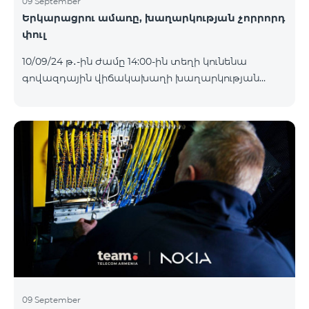
09 September
Երկարացրու ամառը, խաղարկության չորրորդ
փուլ
10/09/24 թ․-ին ժամը 14:00-ին տեղի կունենա
գովազդային վիճակախաղի խաղարկության
չորրորդ փուլը, որին կմասնակցեն 02/09/24
-08/09/24 թթ․ Honor 200 Lite հեռախոսի գնորդները,
պրոմոյի շրջանակներում տրամադրվող SIM
քարտի` TeamTok կանխավճարային
սակագնային փաթեթի հեռախոսահամարով։
Հաղթող հեռախոսահամարներն ընտրվելու են
պատահական թվերի գեներատորի միջոցով։
Հետևեք մեզ Team-ի Facebook-յան և YouTube-յան
ալիքների պաշտոնական էջերում: Մանրամասն
պայմաններ՝
https://www.telecomarmenia.am/hy/B2S?s
09 September