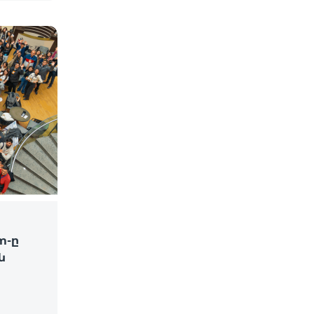
m-ը
ն