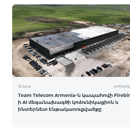
(տեսանյ
10 June
Team Telecom Armenia-ն կապահովի Firebir
ի AI մեգանախագծի կոմունիկացիոն և
ինտերնետ ենթակառուցվածքը