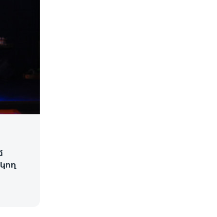
մ
կող