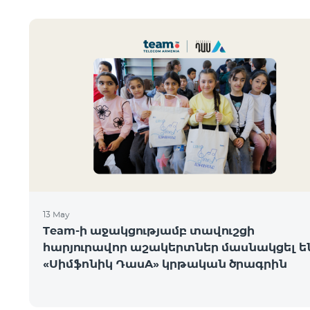
13 May
Team-ի աջակցությամբ տավուշցի
հարյուրավոր աշակերտներ մասնակցել ե
«Սիմֆոնիկ ԴասA» կրթական ծրագրին