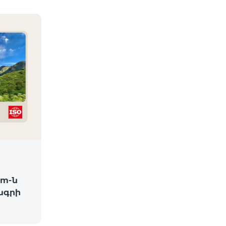
am-ն
ագրի