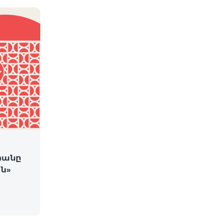
րանը
ն»