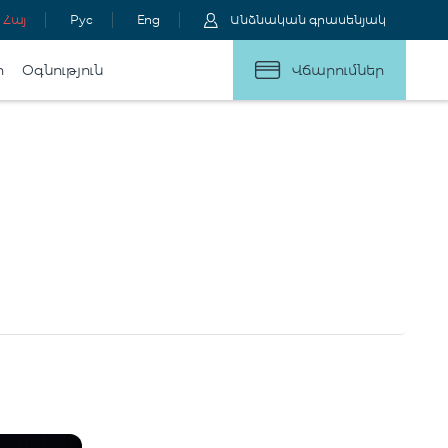
Հայ
Рус
Eng
Անձնական գրասենյակ
ր
Օգնություն
Վճարումներ