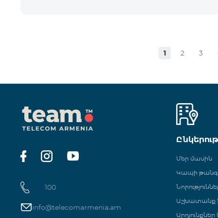
1
2
3
Ընկերու
Մեր մասին
Կապի թան
100
Նորություննե
Աշխատանք Տ
info@telecomarmenia.am
Արդյունքներ