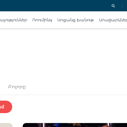
յություններ
Ռոումինգ
Առցանց խանութ
Առաջարկնե
Բոլորը
ւմ