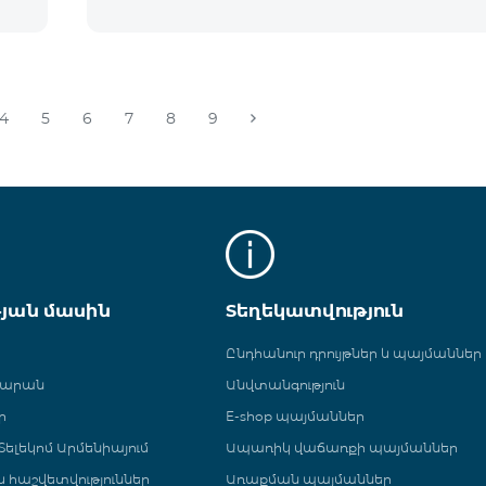
4
5
6
7
8
9
թյան մասին
Տեղեկատվություն
Ընդհանուր դրույթներ և պայմաններ
գարան
Անվտանգություն
ր
E-shop պայմաններ
ելեկոմ Արմենիայում
Ապառիկ վաճառքի պայմաններ
 և հաշվետվություններ
Առաքման պայմաններ