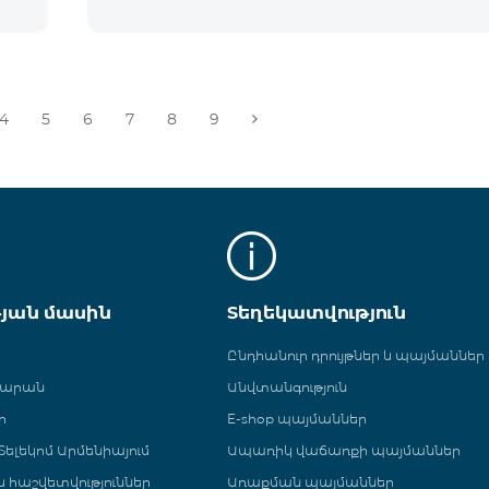
4
5
6
7
8
9
թյան մասին
Տեղեկատվություն
Ընդհանուր դրույթներ և պայմաններ
գարան
Անվտանգություն
ր
E-shop պայմաններ
ելեկոմ Արմենիայում
Ապառիկ վաճառքի պայմաններ
 և հաշվետվություններ
Առաքման պայմաններ