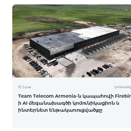
(տեսանյ
10 June
Team Telecom Armenia-ն կապահովի Firebir
ի AI մեգանախագծի կոմունիկացիոն և
ինտերնետ ենթակառուցվածքը