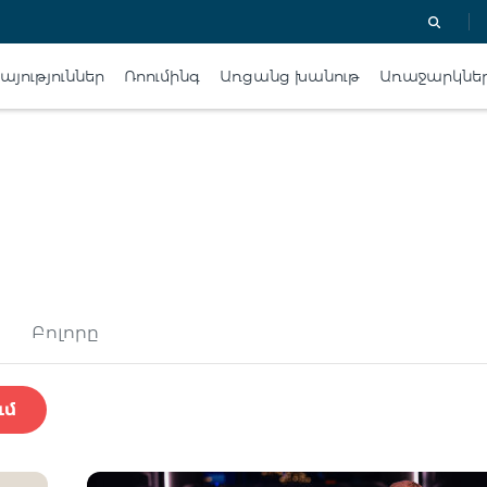
յություններ
Ռոումինգ
Առցանց խանութ
Առաջարկնե
Բոլորը
ւմ