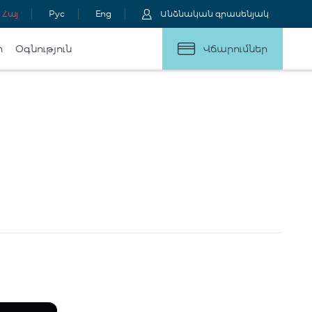
Հայ
Рус
Eng
Անձնական գրասենյակ
ր
Օգնություն
Վճարումներ