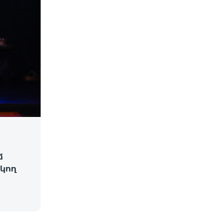
մ
կող