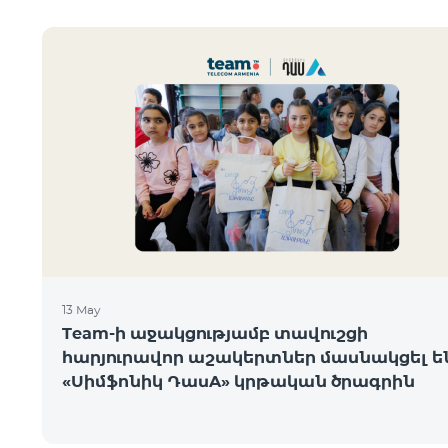
13 May
Team-ի աջակցությամբ տավուշցի
հարյուրավոր աշակերտներ մասնակցել ե
«Սիմֆոնիկ ԴասA» կրթական ծրագրին