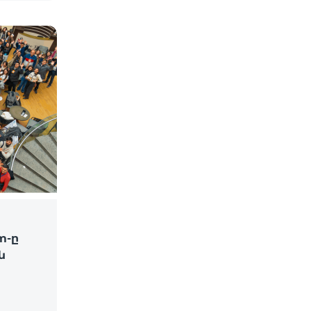
m-ը
ն