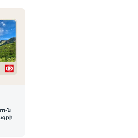
am-ն
ագրի