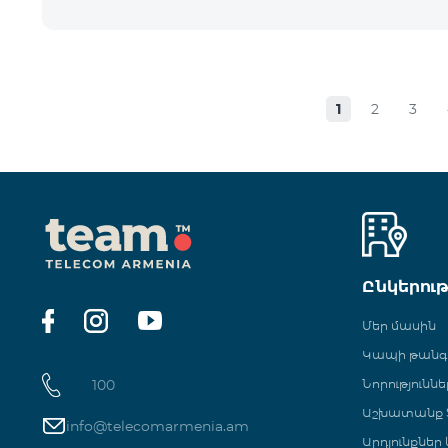
1
2
3
Ընկերու
Մեր մասին
Կապի թան
100
Նորություննե
Աշխատանք Տ
info@telecomarmenia.am
Արդյունքներ