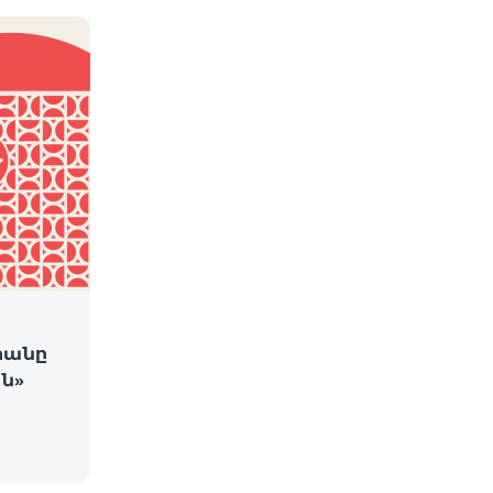
րանը
ն»