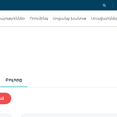
յություններ
Ռոումինգ
Առցանց խանութ
Առաջարկնե
Բոլորը
ւմ