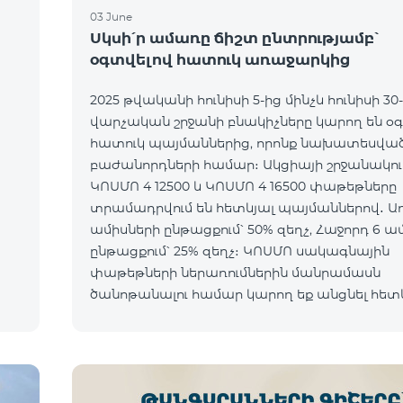
03 June
ն
Սկսի՛ր ամառը ճիշտ ընտրությամբ՝
օգտվելով հատուկ առաջարկից
2025 թվականի հունիսի 5-ից մինչև հունիսի 30
վարչական շրջանի բնակիչները կարող են օ
հատուկ պայմաններից, որոնք նախատեսված
բաժանորդների համար։ Ակցիայի շրջանակում
ԿՈՍՄՈ 4 12500 և ԿՈՍՄՈ 4 16500 փաթեթները
տրամադրվում են հետևյալ պայմաններով․ Առաջին 6
ամիսների ընթացքում՝ 50% զեղչ, Հաջորդ 6 ա
ընթացքում՝ 25% զեղչ։ ԿՈՍՄՈ սակագնային
փաթեթների ներառումներին մանրամասն
ծանոթանալու համար կարող եք անցնել հետ
o*
հղմամբ՝ telecomarmenia.am/hy/cosmo * Ակց
երկարաձգվել է մինչ