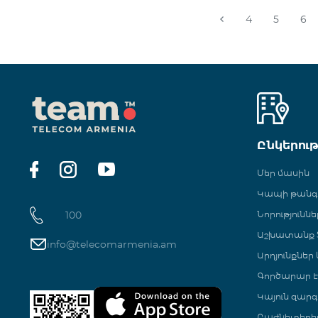
4
5
6
Ընկերու
Մեր մասին
Կապի թան
100
Նորություննե
Աշխատանք Տ
info@telecomarmenia.am
Արդյունքներ
Գործարար Է
Կայուն զարգ
Բաժնետերե