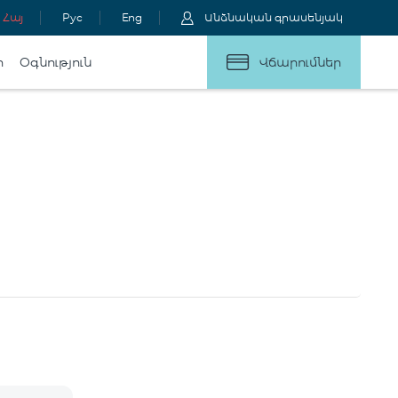
Հայ
Рус
Eng
Անձնական գրասենյակ
ր
Օգնություն
Վճարումներ