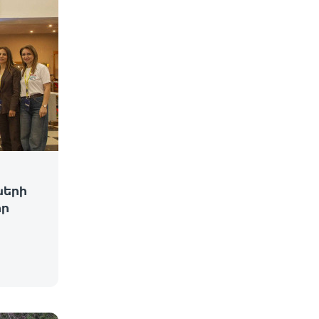
ների
իր