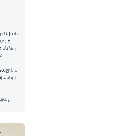
-ը Ավան
գտվել
 են նոր
միսների
ևյալ
իան