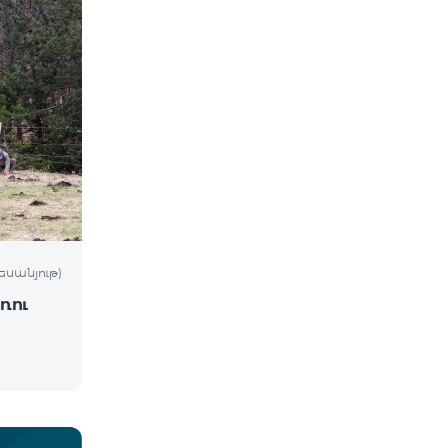
եսանյութ)
ռու