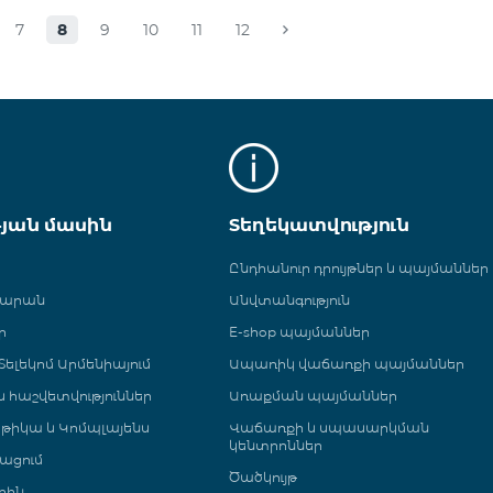
7
8
9
10
11
12
թյան մասին
Տեղեկատվություն
Ընդհանուր դրույթներ և պայմաններ
գարան
Անվտանգություն
ր
E-shop պայմաններ
ելեկոմ Արմենիայում
Ապառիկ վաճառքի պայմաններ
 և հաշվետվություններ
Առաքման պայմաններ
թիկա և Կոմպլայենս
Վաճառքի և սպասարկման
կենտրոններ
ացում
Ծածկույթ
րին