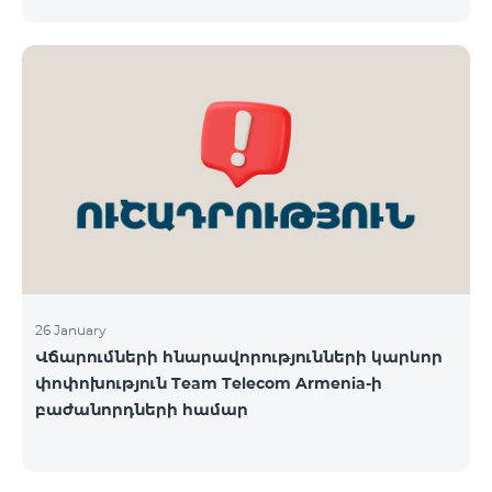
փոփոխությունների վերաբերյալ մամուլում
Ընկերությունը հայցում է բաժանորդների ներո
շրջանառվող որոշ մեկնաբանություններն ու
գնահատականները և անդրադառնալով
հանրությանը հուզող մի շարք հարցերի,
տեղեկացնում է. «Ֆասթ Շիֆթ» ՍՊԸ, «Իդրամ»
ՍՊԸ, «Իզի փեյ» ՍՊԸ և «Թել-Սել» ԲԲԸ
վճարահաշվարկային ընկերությունների կողմից
Team Telecom Armenia-ին առաջարկված
պայմանները ենթադրում էին ծառայությունների
համար էապես ավելի բարձր սակագներ, քան այ
26 January
Վճարումների հնարավորությունների կարևոր
փոփոխություն Team Telecom Armenia-ի
բաժանորդների համար