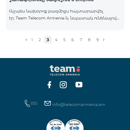
Ւնչպես նախօրոք բազմիցս հայտարարվել
էր, Team Telecom Armenia-ն, նպատակ ունենալով
էապես բարձրացնել կապի որակը և թվային
միջավայրի անվտանգությունը, կդադարեցնի 2G
ցանցի շահագործումը: Ցանցի անջատումը տեղի
1
2
3
4
5
6
7
8
9
կունենա փուլային տարբերակով: Առաջին փուլով
ցանցը կանջատվի Տավուշի և Լոռու մարզերում՝
2026թ.-ի հունվարի 15-ից: Ծառայությունների
անխափան հասանելությունն ապահովելու
նպատակով շարունակում է գործել հատուկ
առաջարկ, որը հնարավորություն է ընձեռում ձեռք
բերել նոր տեխնոլոգիաներով աշխատող բջջային
հեռախոսնե
100
info@telecomarmenia.am