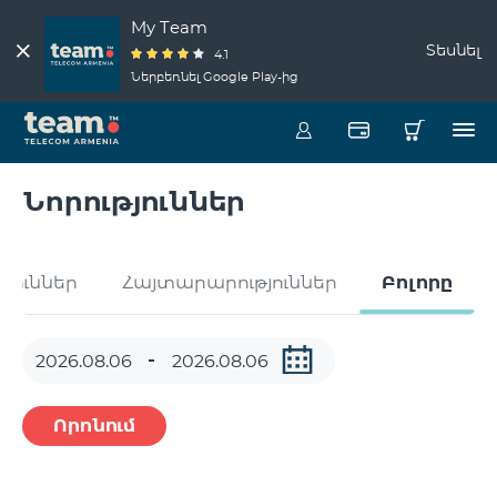
My Team
Տեսնել
4.1
Ներբեռնել Google Play-ից
Նորություններ
թյուններ
Հայտարարություններ
Բոլորը
Որոնում