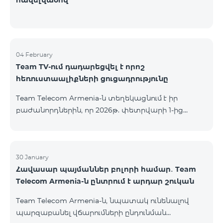
հավելվածով
04 February
Team TV-ում դադարեցվել է որոշ
հեռուստաալիքների ցուցադրությունը
Team Telecom Armenia-ն տեղեկացնում է իր
բաժանորդներին, որ 2026թ. փետրվարի 1-ից
անհասանելի է ստորև ներկայացված
հեռուստաալիքների ցուցադրությունը. Дом Кино
Дом Кино Премиум Время: далекое и близкое
Поехали Amedia 1 HD Amedia 2 HD Amedia Premium
30 January
Հավասար պայմաններ բոլորի համար․ Team
HD Amedia Hit Первый Канал (ОРТ) «Первый
Telecom Armenia-ն ընտրում է արդար շուկան
канал» հեռուստաալիքի ցուցադրությունը
շարունակվում է միայն ֆիքսված բաժանորդների
Team Telecom Armenia-ն, նպատակ ունենալով
համար՝ Երևանի տարածքում (catch-up-ի
պարզաբանել վճարումների ընդունման
հնարավորությունը ևս հասանելի չէ):