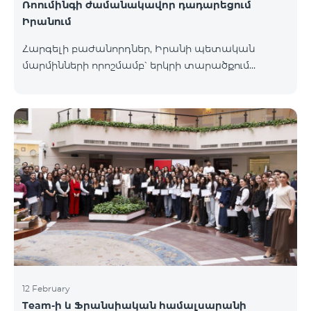
Ռոումինգի ժամանակավոր դադարեցում
Իրանում
Հարգելի բաժանորդներ, Իրանի պետական
մարմինների որոշմամբ՝ երկրի տարածքում
գործող բոլոր օպերատորների կողմից ռոումինգ
ծառայությունները ժամանակավորապես
դադարեցվել են։ Իրադարձությունների
վերաբերյալ լրացուցիչ տեղեկատվություն
կտրամադրվի իրավիճակի փոփոխության
դեպքում։ Շնորհակալություն ըմբռնման համար։
12 February
Team-ի և Ֆրանսիական համալսարանի