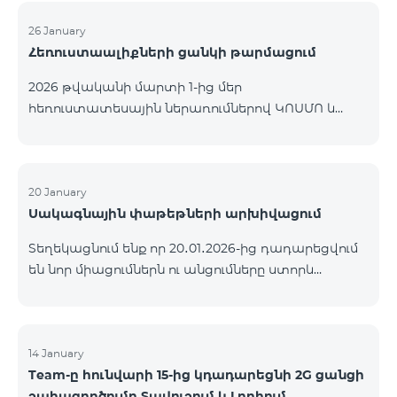
26 January
Հեռուստաալիքների ցանկի թարմացում
2026 թվականի մարտի 1-ից մեր
հեռուստատեսային ներառումներով ԿՈՍՄՈ և
ԿՈՄԲՈ ծառայությունների փաթեթների ալիքների
ցանկում տեղի կունենան փոփոխություններ,
համաձայն որոնց՝ տարածաշրջանային
մուլտիպլեքս հեռուստաալիքները հասանելի
20 January
Սակագնային փաթեթների արխիվացում
կլինեն միայն այն մարզերում, որտեղ դրանց
ցուցադրումը պարտադիր է՝ ըստ կարգավորող
Տեղեկացնում ենք որ 20․01․2026-ից դադարեցվում
մարմինների պահանջների։ Այս փոփոխությունը
են նոր միացումներն ու անցումները ստորև
իրականացվում է հեռուստատեսային հարթակի
ներկայացված ծառայությունների փաթեթներին։
տեխնիկական պարամետրերի թարմացման
ԿՈՄԲՈ 2 Max ԿՈՄԲՈ 2 Plus ԿՈՄԲՈ 2 TV ԿՈՄԲՈ 4
շրջանակներում և համապատասխանում է
Basic 8990 ԿՈՄԲՈ 4 Plus 10990 ԿՈՄԲՈ 4 Max 13990
տեղական հեռարձակման նորմերին։ Ալիքների
14 January
ցանկը ըստ մարզեր
Team-ը հունվարի 15-ից կդադարեցնի 2G ցանցի
շահագործումը Տավուշում և Լոռիում