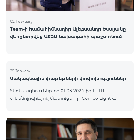
02 February
Team-ի համահիմնադիր Ալեքսանդր Եսայանը
վերընտրվեց ԱՏՁՄ նախագահի պաշտոնում
29 January
Սակագնային փաթեթների փոփոխություններ
Տեղեկացնում ենք, որ 01․03․2024-ից FTTH
տեխնոլոգիայով մատուցվող «Combo Light»
սակագնային փաթեթը կդադարի գործել և
ավտոմատ կերպով կփոխարինվի «Cosmo 2
Մարզային 6900» սակագնային փաթեթով։ Այլ
սակագնային փաթեթի անցում կատարելու
համար կարող եք մոտենալ վաճառքի և