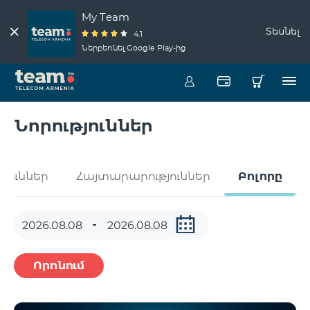
My Team
Տեսնել
4.1
Ներբեռնել Google Play-ից
Նորություններ
թյուններ
Հայտարարություններ
Բոլորը
Որոնում