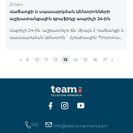
22 April
Վաճառքի և սպասարկման կենտրոնների
աշխատանքային գրաֆիկը ապրիլի 24-ին
Ապրիլի 24-ին աշխատելու են միայն 2 Վաճառքի և
սպասարկման կենտրոն ` Հյուսիսային Պողոտան
և Օդանավակայանը սովորական գրաֆիկով,
մյուս բոլոր ՎՍԿ-ները փակ են լինելու այդ օրը :
Հյուսիսային Պողոտա Հյուսիսային պողոտա 4 ,
9
10
11
12
13
14
15
16
17
տարածք 1/2 09:00-24:00 Օդանավակայան
«Արմենիա միջազգային օդանավակայան» ՓԲԸ
ժամանման սրահ Շուրջօրյա
100
info@telecomarmenia.am