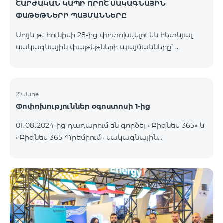
ՇԱՐԺԱԿԱՆ ԿԱՊԻ ՈՐՈՇ ՍԱԿԱԳՆԱՅԻՆ
ՓԱԹԵԹՆԵՐԻ ՊԱՅՄԱՆՆԵՐԸ
Սույն թ․ հունիսի 28-ից փոփոխվելու են հետևյալ
սակագնային փաթեթների պայմանները՝
Կանխավճարային «Be Free 3000» սակագնային
փաթեթի բաժանորդները կստանան 1000 րոպե
դեպի ՀՀ բոլոր ցանցեր, ԱՄՆ, Կանադա, ՌԴ Beeline
և Tele2 նախկին 750-ի փոխարեն, ինչպես նաև՝ 20
27 June
Փոփոխություններ օգոստոսի 1-ից
ԳԲ, նախկին 10 ԳԲ-ի փոխարեն։ Ամսավճարը կմնա
անփոփոխ։ Գործող բաժանորդները նոր
01․08․2024-ից դադարում են գործել «Բիզնես 365» և
ծավալները կստանան փաթեթը
«Բիզնես 365 Պրեմիում» սակագնային
վերաակտիվացնելուց հետո։ Կանխավճարային
փաթեթները։ Նշված փաթեթների գործող
հատուկ պայմաններով «Be Free » սակագնային
բաժանորդները կօգտվեն XXL սակագնային
փաթեթի բաժանորդները կստանան 10
փաթեթից։