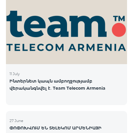
11 July
Ինտերնետ կապն ամբողջությամբ
վերականգնվել է․ Team Telecom Armenia
27 June
ՓՈՓՈԽՎՈՒՄ ԵՆ ՏԵԼԵԿՈՄ ԱՐՄԵՆԻԱՅԻ