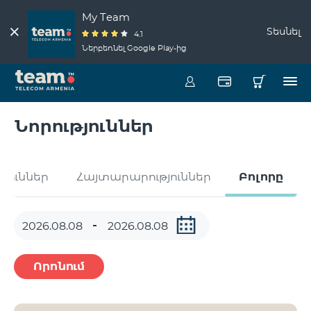
My Team
Տեսնել
4.1
Ներբեռնել Google Play-ից
Նորություններ
թյուններ
Հայտարարություններ
Բոլորը
Որոնում