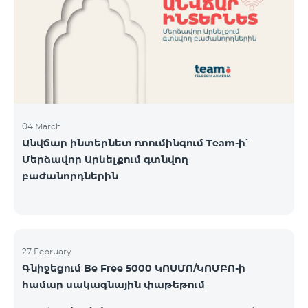
Կիրակի-08․03 Երևան Կենտրոն Իսակովի
պողոտա 3/7 09:00-18:00 09:00-18:00 10:00-19:00
Երևան Կենտրոն Խորենացու փողոց 26/26 09:00-
18:00 09:00-18:00 10:00-19:00 Երևան Էրեբունի
Տիգրան Մեծի պողոտա
04 March
Անվճար ինտերնետ ռոումինգում Team-ի՝
Մերձավոր Արևելքում գտնվող
բաժանորդներին
27 February
Գնիջեցում Be Free 5000 ԿՈՍՄՈ/ԿՈՄԲՈ-ի
համար սակագնային փաթեթում