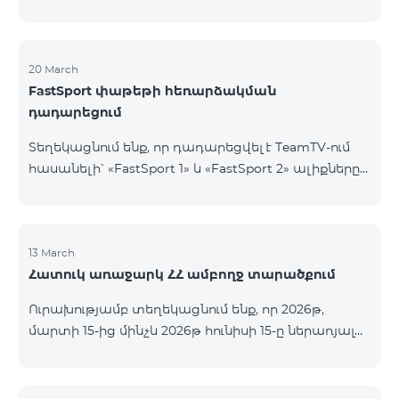
20 March
FastSport փաթեթի հեռարձակման
դադարեցում
Տեղեկացնում ենք, որ դադարեցվել է TeamTV-ում
հասանելի՝ «FastSport 1» և «FastSport 2» ալիքները
ներառող «FastSports» փաթեթի վաճառքը։ Սույն
թվականի ապրիլի 20-ից կդադարեցվի նաև
նշված հեռուստաալիքների հեռարձակումը։
Հարցերի կամ լրացուցիչ տեղեկությունների
13 March
Հատուկ առաջարկ ՀՀ ամբողջ տարածքում
համար խնդրում ենք դիմել «Ֆասթ Մեդիա»
ընկերություն։
Ուրախությամբ տեղեկացնում ենք, որ 2026թ,
մարտի 15-ից մինչև 2026թ հունիսի 15-ը ներառյալ
Հայաստանի Հանրապետության ողջ տարածքում
ԿՈՍՄՈ 4 12500, ԿՈՍՄՈ 4 16500, ԿՈՍՄՈ 4
9900 Մարզային Ծառայությունների փաթեթները