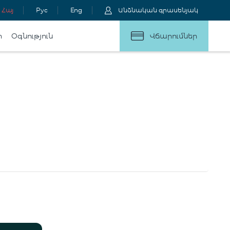
Հայ
Рус
Eng
Անձնական գրասենյակ
ր
Օգնություն
Վճարումներ