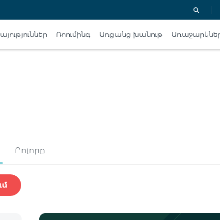
յություններ
Ռոումինգ
Առցանց խանութ
Առաջարկնե
Բոլորը
ւմ