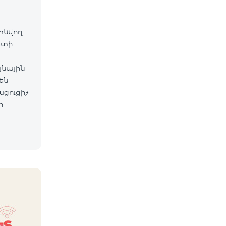
գտնվող
ետի
յնային
են
ացուցիչ
ի