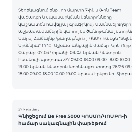
Տեղեկացնում ենք , որ մարտի 7-ին և 8-ին Team
վաճառքի և սպասարկման կենտրոնները
կաշխատեն հավելյալ գրաֆիկով։ Մասնաճյուղերի
աշխատաժամերին կարող եք ծանոթանալ ստորև
Մարզ Համայնք /քաղաք/գյուղ ՎևՍԿ հասցե "Տելե
Արմենիա" ԲԲԸ Աշխատանքային ժամեր Երկ-Ուրբ
Շաբաթ-07․03 Կիրակի-08․03 Երևան Կենտրոն
Իսակովի պողոտա 3/7 09:00-18:00 09:00-18:00 10:00-
19:00 Երևան Կենտրոն Խորենացու փողոց 26/26 09:00-
18:00 09:00-18:00 10:00-19:00 Երևան Էրեբունի Տիգրան
Մեծի պողոտա
27 February
Գնիջեցում Be Free 5000 ԿՈՍՄՈ/ԿՈՄԲՈ-ի
համար սակագնային փաթեթում