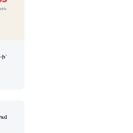
-ի՝
ում