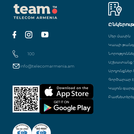
Ընկերու
Մեր մասին
Կապի թան
100
Նորություննե
Աշխատանք Տ
info@telecomarmenia.am
Արդյունքներ
Գործարար Է
Կայուն զարգ
Բաժնետերե