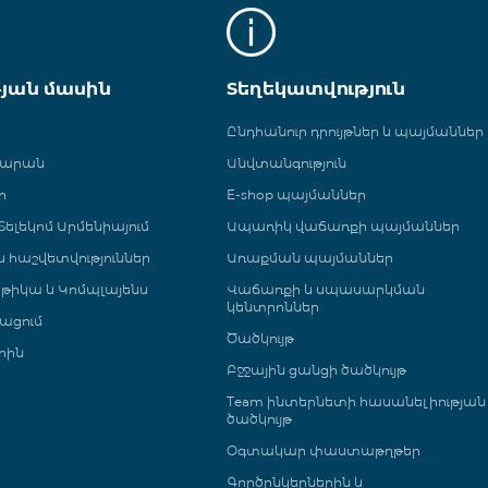
թյան մասին
Տեղեկատվություն
Ընդհանուր դրույթներ և պայմաններ
գարան
Անվտանգություն
ր
E-shop պայմաններ
ելեկոմ Արմենիայում
Ապառիկ վաճառքի պայմաններ
 և հաշվետվություններ
Առաքման պայմաններ
թիկա և Կոմպլայենս
Վաճառքի և սպասարկման
կենտրոններ
ացում
Ծածկույթ
րին
Բջջային ցանցի ծածկույթ
Team ինտերնետի հասանելիության
ծածկույթ
Օգտակար փաստաթղթեր
Գործընկերներին և