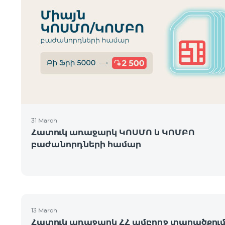
31 March
Հատուկ առաջարկ ԿՈՍՄՈ և ԿՈՄԲՈ
բաժանորդների համար
13 March
Հատուկ առաջարկ ՀՀ ամբողջ տարածքու