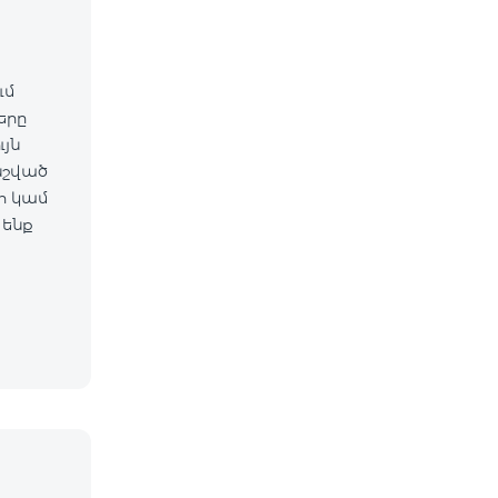
ւմ
ները
նշված
 ենք