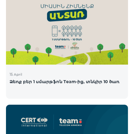
15 April
Ձեռք բեր 1 սմարթֆոն Team-ից, տնկիր 10 ծառ