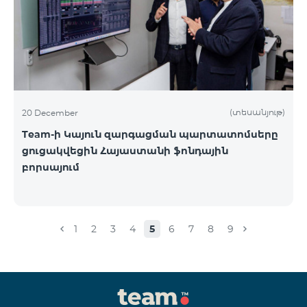
(տեսանյութ)
20 December
Team-ի Կայուն զարգացման պարտատոմսերը
ցուցակվեցին Հայաստանի ֆոնդային
բորսայում
1
2
3
4
5
6
7
8
9