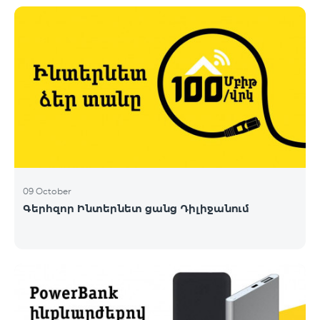
09 October
Գերհզոր Ինտերնետ ցանց Դիլիջանում