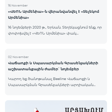
16 November
«ՎԵՈՆ Արմենիա»-ն վերանվանվել է «Տելեկոմ
Արմենիա»
16 նոյեմբերի 2020 թ., Երևան. Տեղեկացնում ենք, որ
փոփոխվել է «ՎԵՈՆ Արմենիա» փակ
բաժնետիրական ընկերության իրավաբանական
անվանումը․ ընկերության նոր անվանումն է
«Տելեկոմ Արմենիա» փակ բաժնետիրական
ընկերություն։ Անվանափոխությունը պետական
02 November
Վաճառքի և Սպասարկման Գրասենյակների
գրանցում է ստացել 2020 թ. նոյեմբերի 16-ին։
աշխատանքային ժամեր՝ նոյեմբեր
Կատարված փոփոխությունը որևէ կերպ չի
անդրադառնա ընկերության իրավունքների,
Կարող եք ծանոթանալ Beeline Վաճառքի և
պարտավորությունների և ծառայությունների
Սպասարկման Գրասենյակների արդիական
մատուցման վրա, որոնք շարունակելու են
աշխատանքային ժամերի հետ կայքի
իրականացվել նույն ծավալով։ Միաժամանակ
«Գրասենյակներ» բաժնում։
հայտնում ենք, որ կազմակերպությունը դ