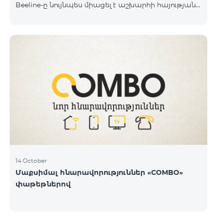
Beeline-ը նույնպես միացել է աշխարհի հայության
կողմից իրականացվող դրամահավաքին և
«Հայաստան» համահայկական հիմնադրամին
փոխանցել է 100 մլն դրամ: Նշենք, որ մինչ այդ
ընկերությունը հնարավորություն է տվել Արցախից
եկած մեր հայրենակիցներին 1 ամիս անվճար
օգտվել «BeeFree 1900» փաթեթից և իջեցրել է
ռոումինգի արժեքն Արցախում մինչև 5 դրամ։
«Պատերազմի առաջին իսկ օրվանից մենք՝
որպես կապի օպերատոր և որպես
հայաստանցիներ, փորձում ենք մաքսիմալ
14 October
Մաքսիմալ հնարավորություններ «COMBO»
փաթեթներով