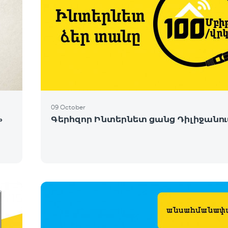
09 October
»
Գերհզոր Ինտերնետ ցանց Դիլիջանու