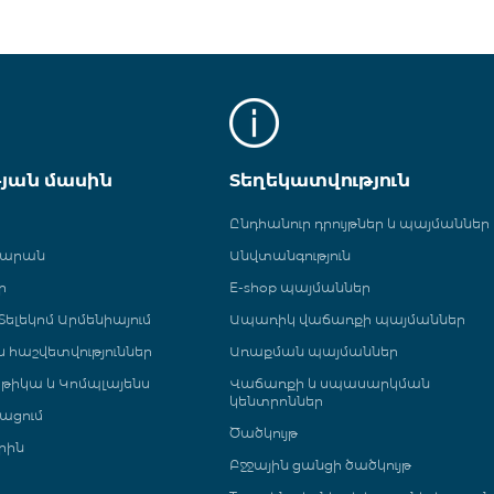
թյան մասին
Տեղեկատվություն
Ընդհանուր դրույթներ և պայմաններ
գարան
Անվտանգություն
ր
E-shop պայմաններ
ելեկոմ Արմենիայում
Ապառիկ վաճառքի պայմաններ
 և հաշվետվություններ
Առաքման պայմաններ
թիկա և Կոմպլայենս
Վաճառքի և սպասարկման
կենտրոններ
ացում
Ծածկույթ
րին
Բջջային ցանցի ծածկույթ