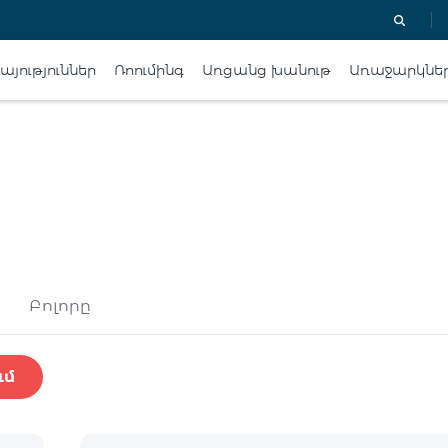
յություններ
Ռոումինգ
Առցանց խանութ
Առաջարկնե
Բոլորը
ւմ