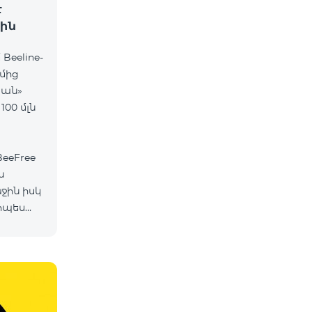
է
ին
Beeline-
ղմից
տան»
00 մլն
eeFree
ն
ջին իսկ
րպես