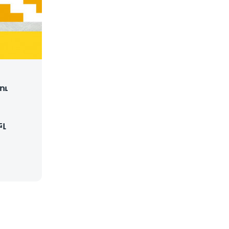
ու
ել