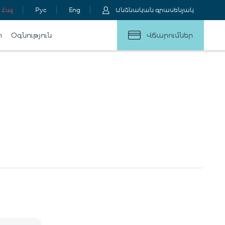
Հայ
Рус
Eng
Անձնական գրասենյակ
ր
Օգնություն
Վճարումներ