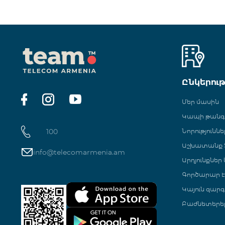
Ընկերու
Մեր մասին
Կապի թան
100
Նորություննե
Աշխատանք Տ
info@telecomarmenia.am
Արդյունքներ
Գործարար Է
Կայուն զարգ
Բաժնետերե