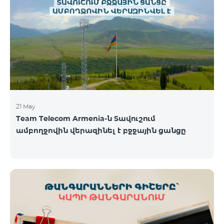
պայմաններով․ Առաջին 6 ամիսների ընթացքում՝
50% զեղչ, Հաջորդ 6 ամիսների ընթացքում՝ 25%
զեղչ։ ԿՈՍՄՈ սակագնային փաթեթների
ներառումներին մանրամասն ծանոթանալու
համար կարող եք անցնել հետևյալ հղմամբ՝
telecomarmenia.am/hy/cosmo * Ակցիան
երկարաձգվել է մինչ
21 May
Team Telecom Armenia-ն Տավուշում
ամբողջովին վերազինել է բջջային ցանցը