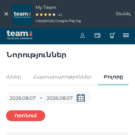
My Team
Տեսնել
4.1
Ներբեռնել Google Play-ից
Նորություններ
թյուններ
Հայտարարություններ
Բոլորը
Որոնում