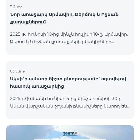
11 June
Նոր առաջարկ Արմավիր, Ջերմուկ և Իջևան
քաղաքներում
2025 թ․ հունիսի 10-ից մինչև հուլիսի 10-ը, Արմավիր,
Ջերմուկ և Իջևան քաղաքների բնակիչների
համար հասանելի են ԿՈՍՄՈ մարզային
փաթեթները հատուկ պայմաններով․ ԿՈՍՄՈ 2
6900 Regional ԿՈՍՄՈ 3 7400 Regional ԿՈՍՄՈ 4
9900 Regional Ակցիայի շրջանակում
03 June
Սկսի՛ր ամառը ճիշտ ընտրությամբ՝ օգտվելով
առաջարկվում է 50% զեղչ առաջին 6 ամիսների
հատուկ առաջարկից
համար, 12 ամիս բաժանորդագրության դեպքում։
ԿՈՍՄՈ սակագնային փաթեթների
2025 թվականի հունիսի 5-ից մինչև հունիսի 30-ը
ներառումներին մանրամասն ծանոթանալու
Ավան վարչական շրջանի բնակիչները կարող են
համար կարող եք անցնել հետևյալ հղմամբ՝
օգտվել հատուկ պայմաններից, որոնք
telecomarmenia.am/cosmo* Ակցիան երկարաձգվել
նախատեսված են նոր բաժանորդների համար։
է մինչև 1
Ակցիայի շրջանակում ԿՈՍՄՈ 4 12500 և ԿՈՍՄՈ 4
16500 փաթեթները տրամադրվում են հետևյալ