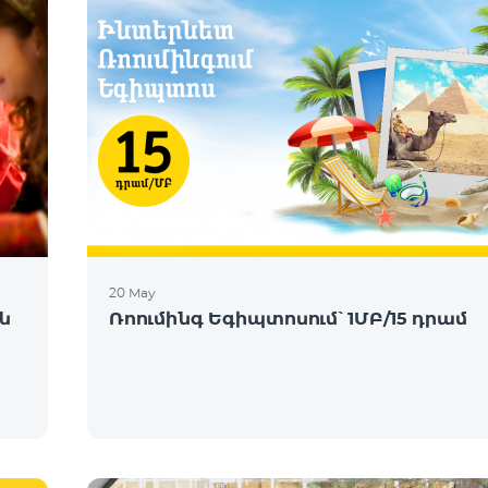
20 May
ն
Ռոումինգ Եգիպտոսում՝ 1ՄԲ/15 դրամ