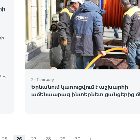
րի
տի
ն
ով՝
24 February
Երևանում կառուցվում է աշխարհի
ամենաարագ ինտերնետ ցանցերից մ
25
26
27
28
29
30