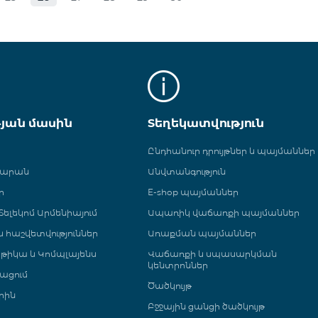
թյան մասին
Տեղեկատվություն
Ընդհանուր դրույթներ և պայմաններ
գարան
Անվտանգություն
ր
E-shop պայմաններ
ելեկոմ Արմենիայում
Ապառիկ վաճառքի պայմաններ
 և հաշվետվություններ
Առաքման պայմաններ
թիկա և Կոմպլայենս
Վաճառքի և սպասարկման
կենտրոններ
ացում
Ծածկույթ
րին
Բջջային ցանցի ծածկույթ