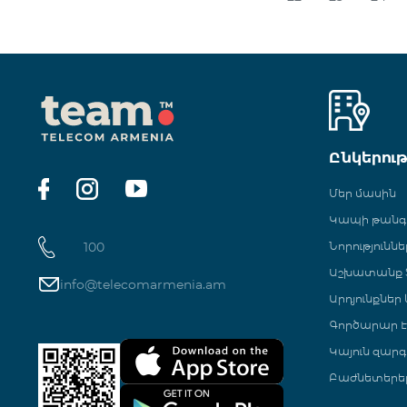
Ընկերու
Մեր մասին
Կապի թան
100
Նորություննե
Աշխատանք Տ
info@telecomarmenia.am
Արդյունքներ
Գործարար Է
Կայուն զարգ
Բաժնետերե