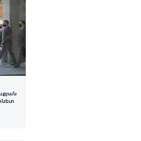
աքյան
րնետ