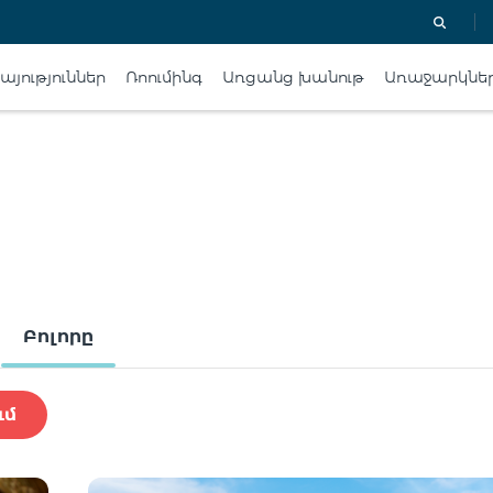
յություններ
Ռոումինգ
Առցանց խանութ
Առաջարկնե
Բոլորը
ւմ