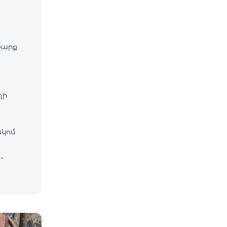
շարք
ղի
եկոմ
րգ
կից