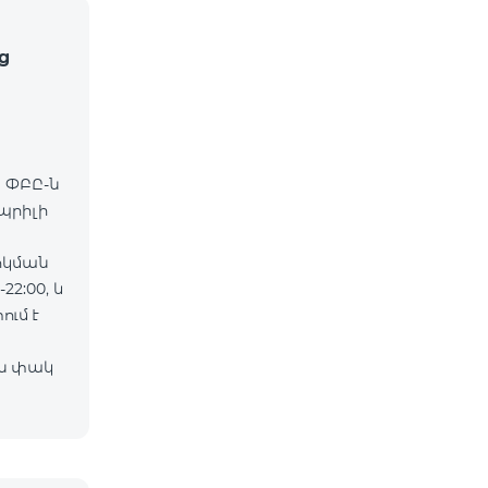
ց
» ՓԲԸ-ն
ապրիլի
րկման
2:00, և
ւմ է
ին փակ