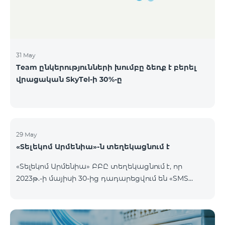
8,240,000,000 ՀՀ դրամ ՁԵՌՔԲԵՐՄԱՆ
ՆՎԱԶԱԳՈՒՅՆ ՔԱՆԱԿԸ
31 May
Team ընկերությունների խումբը ձեռք է բերել
վրացական SkyTel-ի 30%-ը
29 May
«Տելեկոմ Արմենիա»-ն տեղեկացնում է
«Տելեկոմ Արմենիա» ԲԲԸ տեղեկացնում է, որ
2023թ.-ի մայիսի 30-ից դադարեցվում են «SMS
փաթեթ» ծառայությունների նոր միացումները: