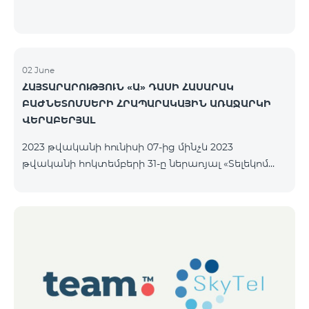
02 June
ՀԱՅՏԱՐԱՐՈՒԹՅՈՒՆ «Ա» ԴԱՍԻ ՀԱՍԱՐԱԿ
ԲԱԺՆԵՏՈՄՍԵՐԻ ՀՐԱՊԱՐԱԿԱՅԻՆ ԱՌԱՋԱՐԿԻ
ՎԵՐԱԲԵՐՅԱԼ
2023 թվականի հունիսի 07-ից մինչև 2023
թվականի հոկտեմբերի 31-ը ներառյալ «Տելեկոմ
Արմենիա» ԲԲ ընկերությունը հրապարակային
առաջարկի միջոցով նախատեսում է
տեղաբաշխել անվանական ոչ փաստաթղթային
բաժնետոմսերը հետևյալ պայմաններով.
ԹՈՂԱՐԿՈՂԸ «ՏԵԼԵԿՈՄ ԱՐՄԵՆԻԱ» ԲԲԸ ԴԱՍԸ
«Ա» դասի հասարակ բաժնետոմսեր ՔԱՆԱԿԸ
40,000,000 հատ ՄԵԿ ԲԱԺՆԵՏՈՄՍԻ ԳԻՆԸ 206 ՀՀ
դրամ ՏԵՂԱԲԱՇԽՄԱՆ ԸՆԴՀԱՆՈՒՐ ԾԱՎԱԼԸ