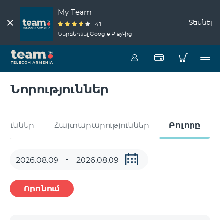
My Team
Տեսնել
4.1
Ներբեռնել Google Play-ից
Նորություններ
թյուններ
Հայտարարություններ
Բոլորը
Որոնում