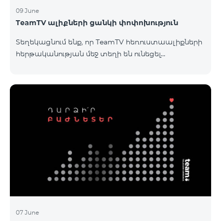
09 June
TeamTV ալիքների ցանկի փոփոխություն
Տեղեկացնում ենք, որ TeamTV հեռուստաալիքների
հերթականության մեջ տեղի են ունեցել
փոփոխություններ «Տեսալսողական մեդիայի
մասին» ՀՀ օրենքի պահանջներին
համապատասխան։Մանրամասներին կարող եք
ծանոթանալ այստեղ: «Տեսալսողական մեդիայի
մասին» ՀՀ օրենք
07 June