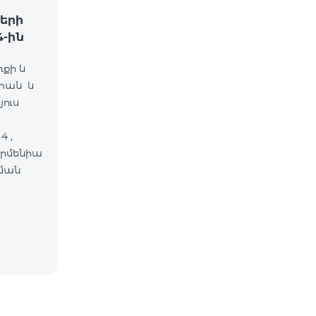
երի
-ին
ռքի և
ոտան և
ուս
ման