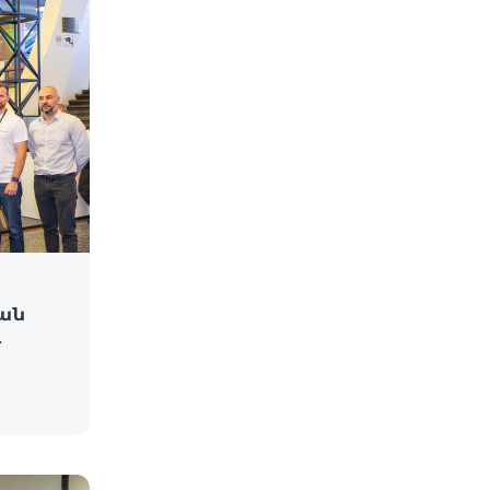
կան
թ