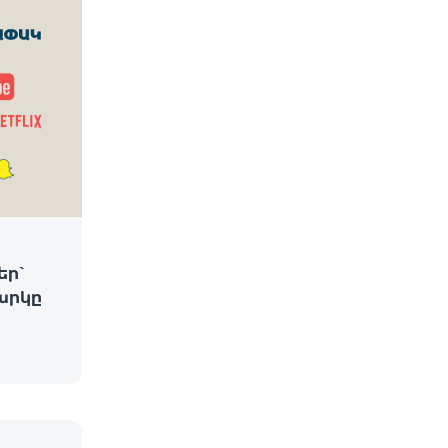
եր՝
արկը