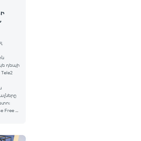
ՅԻ
Ն
լ
ին
պե դեպի
Tele2
ա
ալները
ետո։
Free »
նան 10