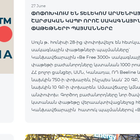
27 June
ՓՈՓՈԽՎՈՒՄ ԵՆ ՏԵԼԵԿՈՄ ԱՐՄԵՆԻԱ
ՇԱՐԺԱԿԱՆ ԿԱՊԻ ՈՐՈՇ ՍԱԿԱԳՆԱՅԻ
ՓԱԹԵԹՆԵՐԻ ՊԱՅՄԱՆՆԵՐԸ
Սույն թ․ հունիսի 28-ից փոփոխվելու են հետևյա
սակագնային փաթեթների պայմանները՝
Կանխավճարային «Be Free 3000» սակագնայ
փաթեթի բաժանորդները կստանան 1000 րո
ՀՀ բոլոր ցանցեր, ԱՄՆ, Կանադա, ՌԴ Beeline և 
նախկին 750-ի փոխարեն, ինչպես նաև՝ 20 ԳԲ,
նախկին 10 ԳԲ-ի փոխարեն։ Ամսավճարը կմն
անփոփոխ։ Գործող բաժանորդները նոր ծավ
կստանան փաթեթը վերաակտիվացնելուց հ
Կանխավճարային հատուկ պայմաններով «Be 
սակագնային փաթեթի բաժանորդները կստա