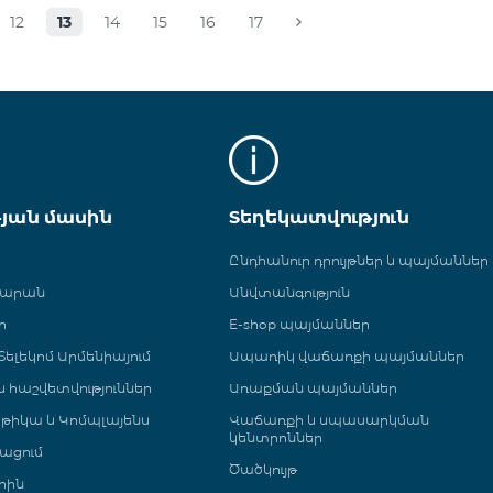
12
13
14
15
16
17
թյան մասին
Տեղեկատվություն
Ընդհանուր դրույթներ և պայմաններ
գարան
Անվտանգություն
ր
E-shop պայմաններ
ելեկոմ Արմենիայում
Ապառիկ վաճառքի պայմաններ
 և հաշվետվություններ
Առաքման պայմաններ
թիկա և Կոմպլայենս
Վաճառքի և սպասարկման
կենտրոններ
ացում
Ծածկույթ
րին