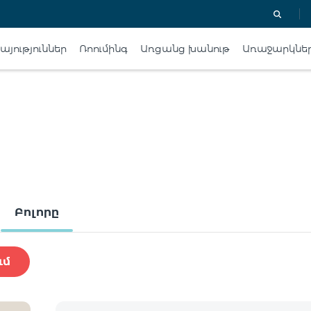
յություններ
Ռոումինգ
Առցանց խանութ
Առաջարկնե
Բոլորը
ւմ