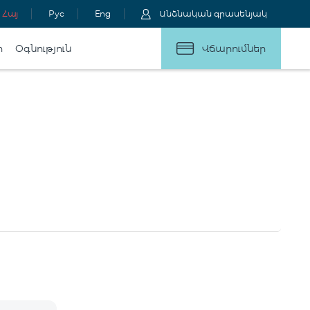
Հայ
Рус
Eng
Անձնական գրասենյակ
ր
Օգնություն
Վճարումներ