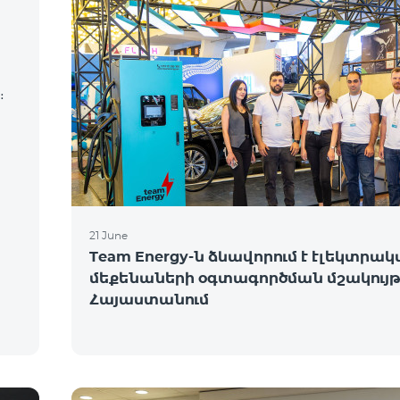
։
21 June
Team Energy-ն ձևավորում է էլեկտրա
մեքենաների օգտագործման մշակույ
Հայաստանում