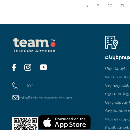
9
10
11
Ընկերու
Մեր մասին
Կապի թան
100
Նորություննե
Աշխատանք Տ
info@telecomarmenia.am
Արդյունքներ
Գործարար Է
Կայուն զարգ
Բաժնետերե