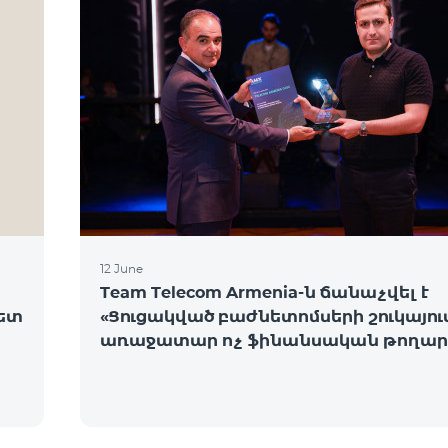
12 June
Team Telecom Armenia-ն ճանաչվել է
նետ
«Ցուցակված բաժնետոմսերի շուկայու
առաջատար ոչ ֆինանսական թողար