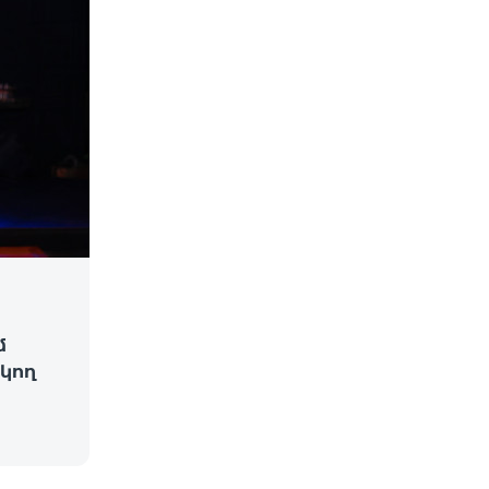
մ
կող