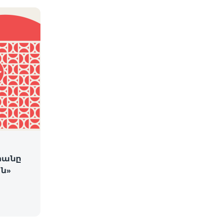
րանը
ն»