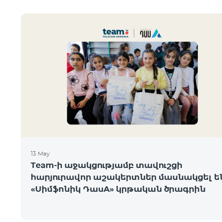
13 May
Team-ի աջակցությամբ տավուշցի
հարյուրավոր աշակերտներ մասնակցել ե
«Սիմֆոնիկ ԴասA» կրթական ծրագրին