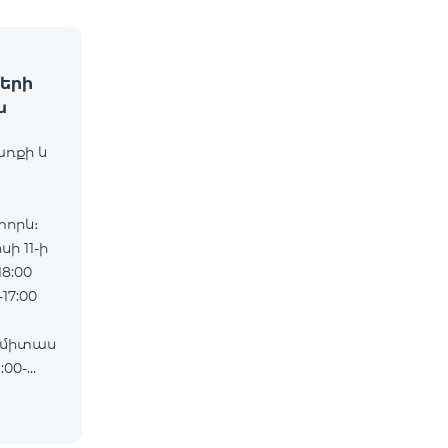
երի
ն
առքի և
որև։
ի 11-ի