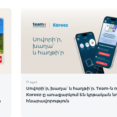
17 April
Սովորի՛ր, խաղա՛ և հաղթի՛ր. Team-ն ո
Koreez-ը առաջարկում են կրթական ն
ի
հնարավորություն