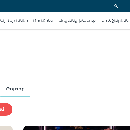
յություններ
Ռոումինգ
Առցանց խանութ
Առաջարկնե
Բոլորը
ւմ