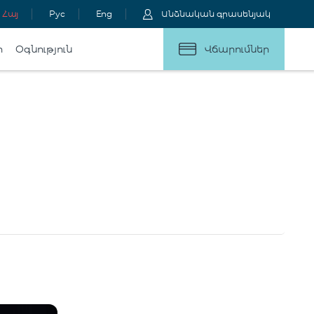
Հայ
Рус
Eng
Անձնական գրասենյակ
ր
Օգնություն
Վճարումներ