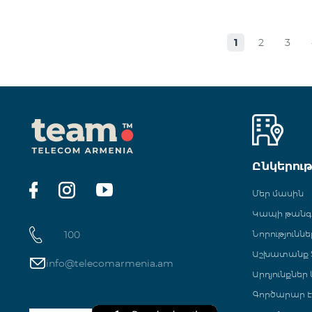
1
2
3
Ընկերու
Մեր մասին
Կապի թան
100
Նորություննե
Աշխատանք Տ
info@telecomarmenia.am
Արդյունքներ
Գործարար Է