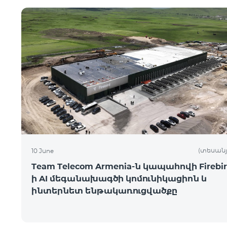
(տեսանյ
10 June
Team Telecom Armenia-ն կապահովի Firebir
ի AI մեգանախագծի կոմունիկացիոն և
ինտերնետ ենթակառուցվածքը