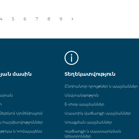
4
5
6
7
8
9
թյան մասին
Տեղեկատվություն
Ընդհանուր դրույթներ և պայմաններ
գարան
Անվտանգություն
ր
E-shop պայմաններ
ելեկոմ Արմենիայում
Ապառիկ վաճառքի պայմաններ
 և հաշվետվություններ
Առաքման պայմաններ
թիկա և Կոմպլայենս
Վաճառքի և սպասարկման
կենտրոններ