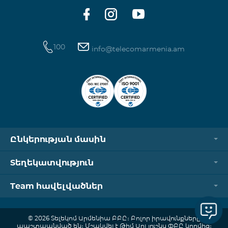
100
info@telecomarmenia.am
Ընկերության մասին
Տեղեկատվություն
Team հավելվածներ
© 2026 Տելեկոմ Արմենիա ԲԲԸ։ Բոլոր իրավունքները
պաշտպանված են։ Մշակվել է Թիմ Սոլյուշնս ՓԲԸ կողմից։