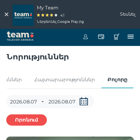
My Team
Տեսնել
4.1
Ներբեռնել Google Play-ից
Նորություններ
թյուններ
Հայտարարություններ
Բոլորը
Որոնում