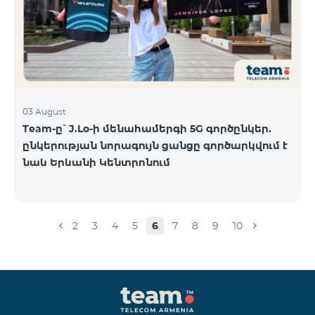
03 August
Team-ը՝ J.Lo-ի մենահամերգի 5G գործընկեր.
ընկերության նորագույն ցանցը գործարկվում է
նաև Երևանի Կենտրոնում
2
3
4
5
6
7
8
9
10