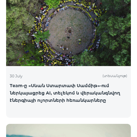
(տեսանյութ)
30 July
Team-ը «Սևան Ստարտափ Սամմիթ»-ում
ներկայացրեց AI, տելեկոմ և վերականգնվող
էներգիայի ոլորտների հեռանկարները