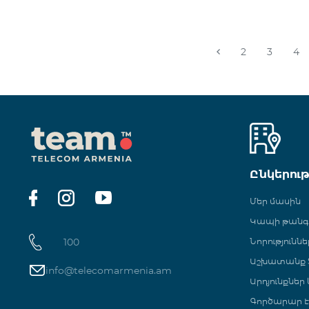
2
3
4
Ընկերու
Մեր մասին
Կապի թան
100
Նորություննե
Աշխատանք Տ
info@telecomarmenia.am
Արդյունքներ
Գործարար Է