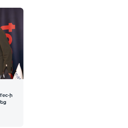
Tec-ի
վեց