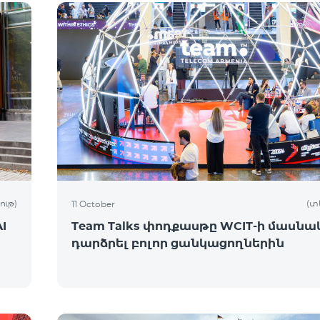
ութ)
(տ
11 October
I
Team Talks փոդքասթը WCIT-ի մասնակ
դարձրել բոլոր ցանկացողներին