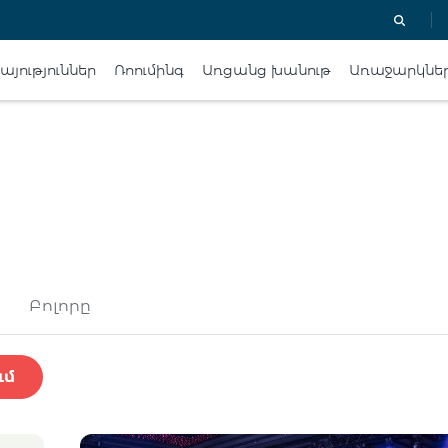
յություններ
Ռոումինգ
Առցանց խանութ
Առաջարկնե
Բոլորը
ւմ