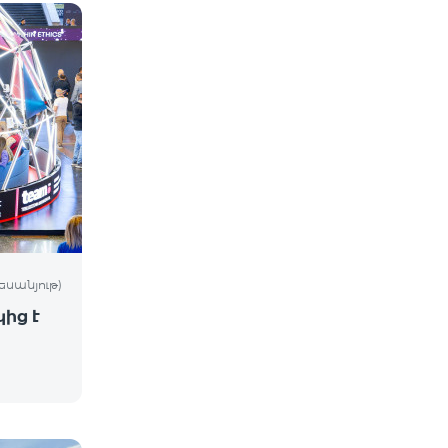
եսանյութ)
ից է