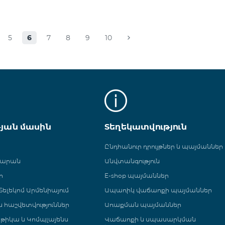
5
6
7
8
9
10
թյան մասին
Տեղեկատվություն
Ընդհանուր դրույթներ և պայմաններ
գարան
Անվտանգություն
ր
E-shop պայմաններ
ելեկոմ Արմենիայում
Ապառիկ վաճառքի պայմաններ
 և հաշվետվություններ
Առաքման պայմաններ
թիկա և Կոմպլայենս
Վաճառքի և սպասարկման