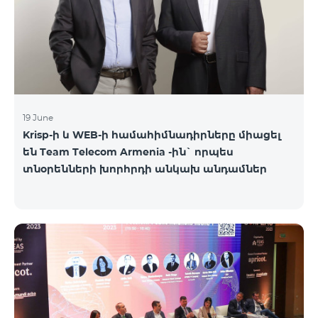
19 June
Krisp-ի և WEB-ի համահիմնադիրները միացել
են Team Telecom Armenia -ին` որպես
տնօրենների խորհրդի անկախ անդամներ