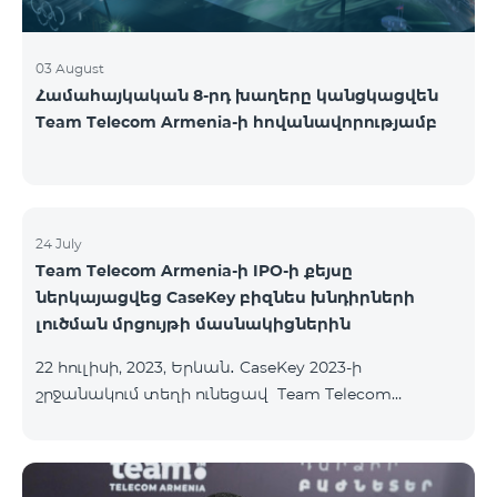
03 August
Համահայկական 8-րդ խաղերը կանցկացվեն
Team Telecom Armenia-ի հովանավորությամբ
24 July
Team Telecom Armenia-ի IPO-ի քեյսը
ներկայացվեց CaseKey բիզնես խնդիրների
լուծման մրցույթի մասնակիցներին
22 հուլիսի, 2023, Երևան․ CaseKey 2023-ի
շրջանակում տեղի ունեցավ Team Telecom
Armenia-ի առաջնային հրապարակային
տեղաբաշխման (IPO) քեյսի ներկայացումը:
Հայաստանի տարբեր բուհերից շուրջ 200