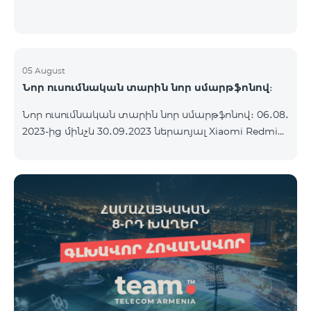
05 August
Նոր ուսումնական տարին նոր սմարթֆոնով։
Նոր ուսումնական տարին նոր սմարթֆոնով։ 06․08․
2023-ից մինչև 30․09․2023 ներառյալ Xiaomi Redmi
12C 2023թ․-ի սմարթֆոնի հետ կոմպլեկտով
տրամադրվում է անլար ականջակալ Alteracs Light
և TeamTok հատուկ սակագնային փաթեթ` 1-ին
ամիսն անվճար: Սմարթֆոնը կարելի է ձեռք բերել
նաև ապառիկ՝ ամսական սկսած 1250 դրամից։
Ամսավճարին գումարվում է բանկի վճարը։
Սակագնային փաթեթի պայմաններին
ծանոթացեք ստորև։ Կանխավճարային
սակագնային փաթեթ teamtok Ամսական վճար
2500 Անսահմանափակ VIB