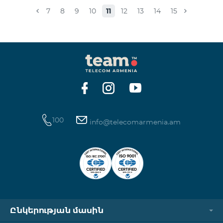
համապատասխան։Մանրամասներին կարող եք
7
8
9
10
11
12
13
14
15
ծանոթանալ այստեղ: «Տեսալսողական մեդիայի
մասին» ՀՀ օրենք
100
info@telecomarmenia.am
Ընկերության մասին