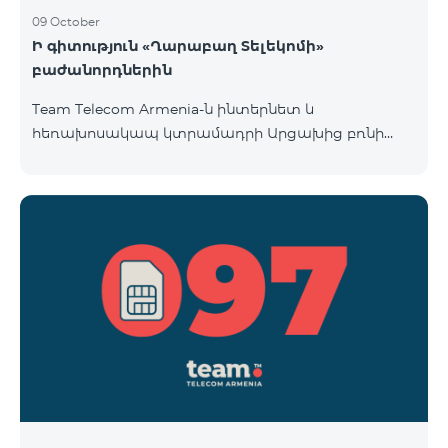
09 October
Ի գիտություն «Ղարաբաղ Տելեկոմի»
բաժանորդներին
Team Telecom Armenia-ն ինտերնետ և
հեռախոսակապ կտրամադրի Արցախից բռնի
տեղահանված հայրենակիցներին։ «Ղարաբաղ
Տելեկոմի» բաժանորդները շարժական կապի
ծառայություններից առաջին անգամ օգտվելու
պահից (զանգ, sms-ի ուղարկում և այլն)
համարվելու են «Բի ֆրի 097» սակագնային
փաթեթի բաժանորդ՝ համաձայնվելով
www.telecomarmenia.am կայքում զետեղված դրա
պայմաններին և հրապարակային օֆերտային։
097 պրեֆիքսով հեռախոսահամարների
բաժանորդները կօգտվեն «Բի ֆրի 097» հատո