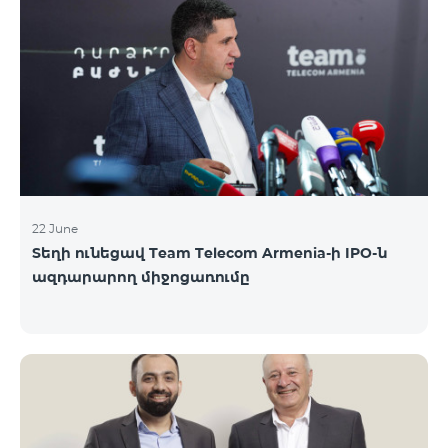
երիտասարդներ ծանոթացան առաջնային
հրապարակային տեղաբաշխման բոլոր
մանրամասներին ու թիմերին տրամադրվեց
ընկերության զարգացման ռազմավարական
խնդիրը։ Լուծումներ առաջարկելու համար թիմերն
ունենալու են ընդամենը 72 ժամ։ Հաջողություն
մաղթելով մրցույթի մասնակիցներին Team
Telecom Armenia-ի գլխավոր տնօրեն Հայկ
Եսայանը նշեց, որ
22 June
Տեղի ունեցավ Team Telecom Armenia-ի IPO-ն
ազդարարող միջոցառումը