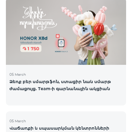
ժամանակավորապես դադարեցվել են
օպերատորների կողմից։ Ձայնային կապի և SMS
ծառայությունները շարունակում են գործել։
Իրադարձությունների վերաբերյալ լրացուցիչ
տեղեկատվություն կտրամադրվի իրավիճակի
փոփոխության դեպքում։ Շնորհակալություն
ըմբռնման համար։
05 March
Ձեռք բեր սմարթֆոն, ստացիր նաև սմարթ
ժամացույց. Team-ի գարնանային ակցիան
05 March
Վաճառքի և սպասարկման կենտրոնների