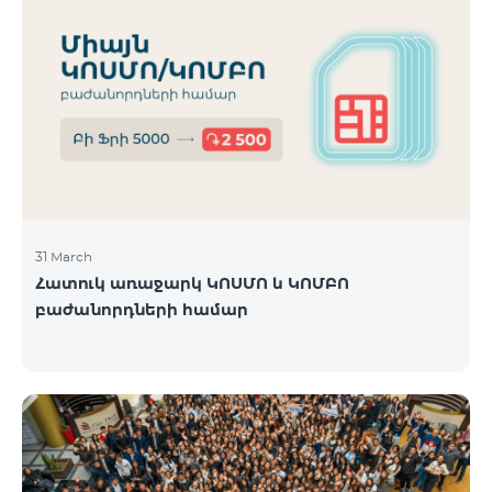
31 March
Հատուկ առաջարկ ԿՈՍՄՈ և ԿՈՄԲՈ
բաժանորդների համար