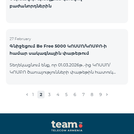
բաժանորդներին
27 February
Գնիջեցում Be Free 5000 ԿՈՍՄՈ/ԿՈՄԲՈ-ի
համար սակագնային փաթեթում
Տեղեկացնում ենք, որ 01.03.2026թ․-ից ԿՈՍՄՈ/
ԿՈՄԲՈ ծառայությունների փաթեթին հատուկ
պայմաններով հասանելի հետվճարային «Be Free
5000» սակագնային փաթեթի ամսավճարը 4000
ՀՀ դրամի փոխարեն կկազմի 3500 ՀՀ դրամ։
1
2
3
4
5
6
7
8
9
Փաթեթին կարող են միանալ այն բոլոր
բաժանորդները ովքեր ունեն ակտիվ
բաժանորդագրություն ԿՈՍՄՈ կամ ԿՈՄԲՈ
ծառայությունների փաթեթներին։ Սակագնային
փաթեթի մանրամասներին կարող եք