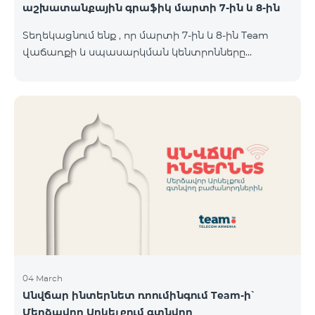
աշխատանքային գրաֆիկ մարտի 7-ին և 8-ին
Տեղեկացնում ենք , որ մարտի 7-ին և 8-ին Team
վաճառքի և սպասարկման կենտրոնները
կաշխատեն հավելյալ գրաֆիկով։ Մասնաճյուղերի
աշխատաժամերին կարող եք
ծանոթանալ ստորև։ Մարզ Համայնք /քաղաք/
գյուղ ՎևՍԿ հասցե "Տելեկոմ Արմենիա" ԲԲԸ
Աշխատանքային ժամեր Երկ-Ուրբ Շաբաթ-07․03
Կիրակի-08․03 Երևան Կենտրոն Իսակովի
պողոտա 3/7 09:00-18:00 09:00-18:00 10:00-19:00
Երևան Կենտրոն Խորենացու փողոց 26/26 09:00-
18:00 09:00-18:00 10:00-19:00 Երևան Էրեբունի
Տիգրան Մեծի պողոտա
04 March
Անվճար ինտերնետ ռոումինգում Team-ի՝
Մերձավոր Արևելքում գտնվող