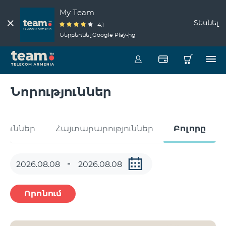
My Team
Տեսնել
4.1
Ներբեռնել Google Play-ից
Նորություններ
թյուններ
Հայտարարություններ
Բոլորը
Որոնում